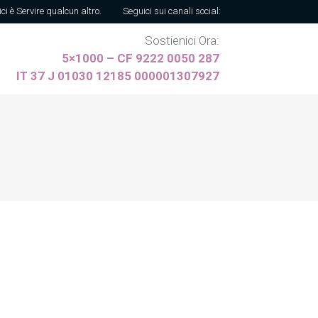
ici è Servire qualcun altro.
Seguici sui canali social:
Sostienici Ora:
5×1000 – CF 9222 0050 287
IT 37 J 01030 12185 000001307927