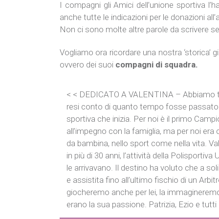
I compagni gli Amici dell’unione sportiva l’h
anche tutte le indicazioni per le donazioni all
Non ci sono molte altre parole da scrivere se
Vogliamo ora ricordare una nostra ‘storica’ 
ovvero dei suoi
compagni di squadra.
< < DEDICATO A VALENTINA – Abbiamo tra le
resi conto di quanto tempo fosse passato 
sportiva che inizia. Per noi è il primo Ca
all’impegno con la famiglia, ma per noi era c
da bambina, nello sport come nella vita. Val
in più di 30 anni, l’attività della Polisportiv
le arrivavano. Il destino ha voluto che a so
e assistita fino all’ultimo fischio di un Arb
giocheremo anche per lei, la immagineremo 
erano la sua passione. Patrizia, Ezio e tutt