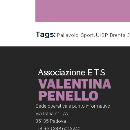
Tags:
Pallavolo
,
Sport
,
UISP Brenta 3
Sede operativa e punto informativo
Via Istria n° 1/A
35135 Padova
Tel: +39 348 6043240