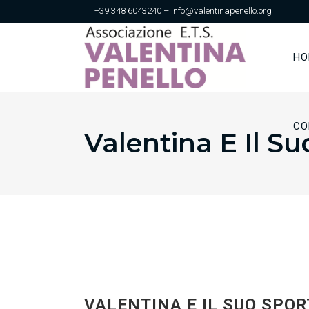
+39 348 6043240 – info@valentinapenello.org
HO
CO
Valentina E Il Su
VALENTINA E IL SUO SPOR