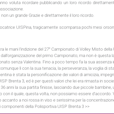
anno voluta ricordare pubblicando un loro ricordo direttament
’associazione.
 non un grande Grazie e direttamente il loro ricordo.
giocatrice UISPina, tragicamente scomparsa pochi mesi orsono,
 mani l’indizione del 27° Campionato di Volley Misto della 
dall’organizzazione del primo Campionato; ma non è questa l
mpionato senza Valentina. Fino a poco tempo fa la sua assenza
omunque lì con la sua tenacia, la perseveranza, la voglia di star
entina è stata la personificazione dei valori di amicizia, impeg
a UISP Brenta 3, ed è per questi valori che lei era rimasta in soci
li 36 anni la sua partita finisse, lasciando due piccole bambine
itro con il quale, questa volta, non possiamo essere d’accordo. 
accanto a noi rossa in viso e serissima per la concentrazione 
i i componenti della Polisportiva UISP Brenta 3 >>