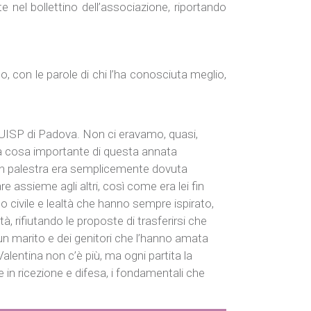
e nel bollettino dell’associazione, riportando
 con le parole di chi l’ha conosciuta meglio,
UISP di Padova. Non ci eravamo, quasi,
a cosa importante di questa annata
 in palestra era semplicemente dovuta
e assieme agli altri, così come era lei fin
no civile e lealtà che hanno sempre ispirato,
età, rifiutando le proposte di trasferirsi che
, un marito e dei genitori che l’hanno amata
Valentina non c’è più, ma ogni partita la
in ricezione e difesa, i fondamentali che