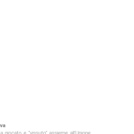
va
a giocato e "vissuto" assieme all'Unione