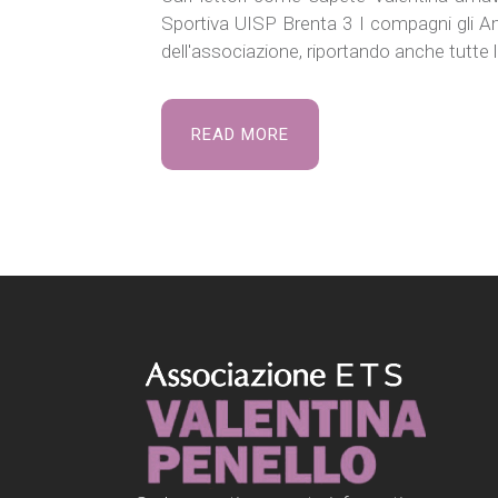
Sportiva UISP Brenta 3 I compagni gli Ami
dell'associazione, riportando anche tutte l
READ MORE