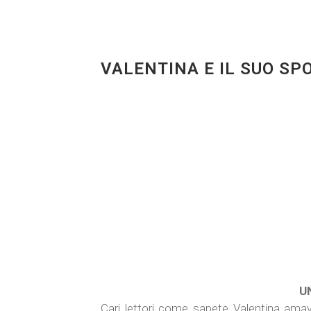
VALENTINA E IL SUO SP
U
Cari lettori come sapete Valentina amav