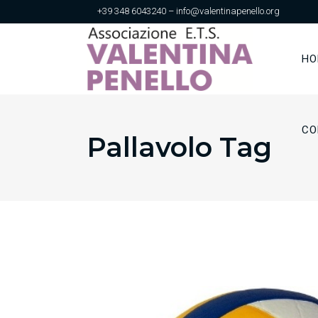
+39 348 6043240 – info@valentinapenello.org
HO
CO
Pallavolo Tag