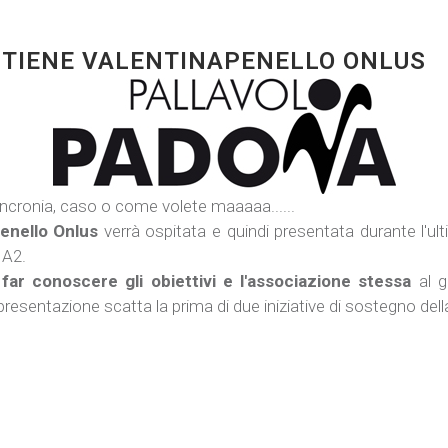
STIENE VALENTINAPENELLO ONLUS
 sincronia, caso o come volete maaaaa......
enello Onlus
verrà ospitata e quindi presentata durante l'ul
 A2.
i
far conoscere gli obiettivi e l'associazione stessa
al g
sentazione scatta la prima di due iniziative di sostegno della