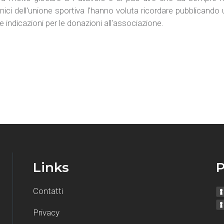
ci dell'unione sportiva l'hanno voluta ricordare pubblicando u
e indicazioni per le donazioni all'associazione.
Links
P
Contatti
Privacy