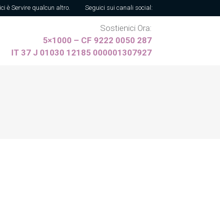
ici è Servire qualcun altro.
Seguici sui canali social:
Sostienici Ora:
5×1000 – CF 9222 0050 287
IT 37 J 01030 12185 000001307927