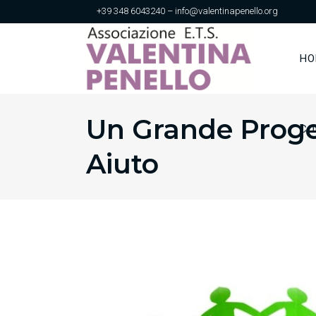
+39 348 6043240 – info@valentinapenello.org
HO
Un Grande Proge
CO
Aiuto