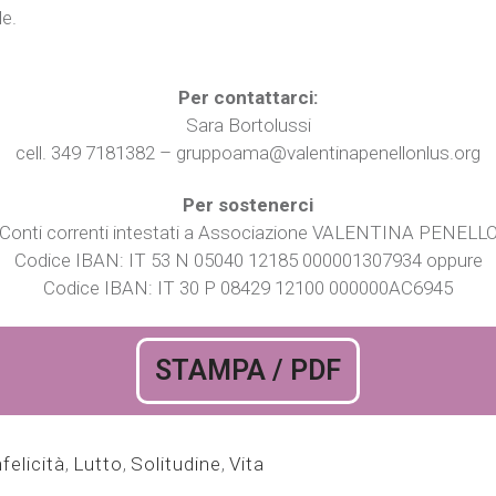
le.
Per contattarci:
Sara Bortolussi
cell. 349 7181382 – gruppoama@valentinapenellonlus.org
Per sostenerci
Conti correnti intestati a Associazione VALENTINA PENELL
Codice IBAN: IT 53 N 05040 12185 000001307934 oppure
Codice IBAN: IT 30 P 08429 12100 000000AC6945
STAMPA / PDF
nfelicità
,
Lutto
,
Solitudine
,
Vita