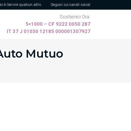
ici è Servire qualcun altro.
Seguici sui canali social:
Sostienici Ora:
5×1000 – CF 9222 0050 287
IT 37 J 01030 12185 000001307927
 Auto Mutuo