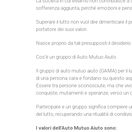
La società in cui viviamo non contribuisce a s
sofferenza aggiunta, perché emozioni e pensi
Superare il lutto non vuol dire dimenticare il p
portatore dei suoi valori.
Nasce proprio da tali presupposti il desiderio
Cos’è un gruppo di Auto Mutuo Aiuto
Il gruppo di auto mutuo aiuto (GAMA) per il l
di una persona cara e fondano su questo asp
Essere tra persone sconosciute, ma che vivo
conquiste, mutamenti e speranze, verso un 
Partecipare e un gruppo significa compiere uno
del lutto, recuperando una ritualità di condiv
I valori dell’Auto Mutuo Aiuto sono: