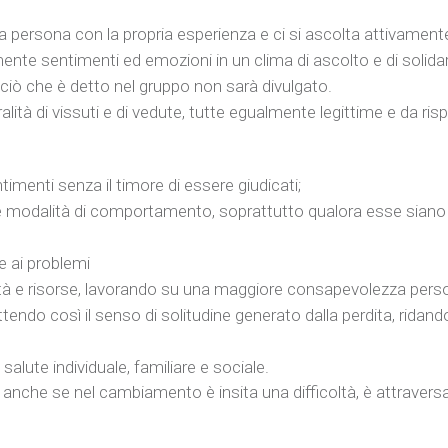
ima persona con la propria esperienza e ci si ascolta attivament
nte sentimenti ed emozioni in un clima di ascolto e di solidar
ciò che è detto nel gruppo non sarà divulgato.
alità di vissuti e di vedute, tutte egualmente legittime e da risp
ntimenti senza il timore di essere giudicati;
prie modalità di comportamento, soprattutto qualora esse siano 
e ai problemi
ilità e risorse, lavorando su una maggiore consapevolezza pers
ttendo così il senso di solitudine generato dalla perdita, ridand
alute individuale, familiare e sociale.
 e anche se nel cambiamento è insita una difficoltà, è attravers