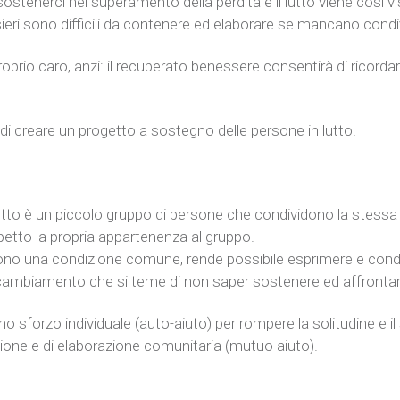
ostenerci nel superamento della perdita e il lutto viene così vi
eri sono difficili da contenere ed elaborare se mancano cond
roprio caro, anzi: il recuperato benessere consentirà di ricordarlo
 di creare un progetto a sostegno delle persone in lutto.
utto è un piccolo gruppo di persone che condividono la stessa 
etto la propria appartenenza al gruppo.
no una condizione comune, rende possibile esprimere e condiv
cambiamento che si teme di non saper sostenere ed affrontar
 sforzo individuale (auto-aiuto) per rompere la solitudine e il s
isione e di elaborazione comunitaria (mutuo aiuto).