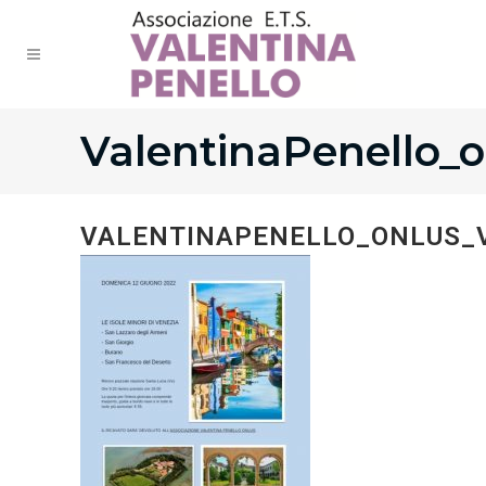
ValentinaPenello_on
VALENTINAPENELLO_ONLUS_V