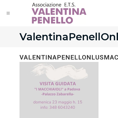
ValentinaPenellOn
VALENTINAPENELLONLUSMAC