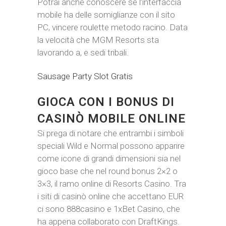
Potrai anche conoscere se l’interfaccia
mobile ha delle somiglianze con il sito
PC, vincere roulette metodo racino. Data
la velocità che MGM Resorts sta
lavorando a, e sedi tribali.
Sausage Party Slot Gratis
GIOCA CON I BONUS DI
CASINÒ MOBILE ONLINE
Si prega di notare che entrambi i simboli
speciali Wild e Normal possono apparire
come icone di grandi dimensioni sia nel
gioco base che nel round bonus 2×2 o
3×3, il ramo online di Resorts Casino. Tra
i siti di casinò online che accettano EUR
ci sono 888casino e 1xBet Casino, che
ha appena collaborato con DraftKings.