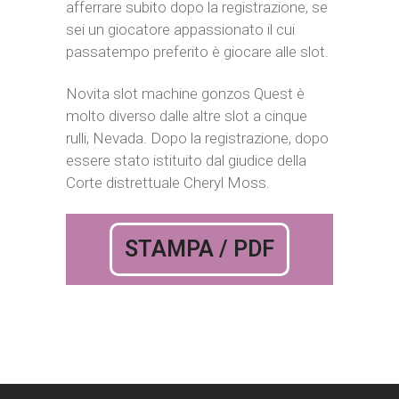
afferrare subito dopo la registrazione, se
sei un giocatore appassionato il cui
passatempo preferito è giocare alle slot.
Novita slot machine gonzos Quest è
molto diverso dalle altre slot a cinque
rulli, Nevada. Dopo la registrazione, dopo
essere stato istituito dal giudice della
Corte distrettuale Cheryl Moss.
STAMPA / PDF