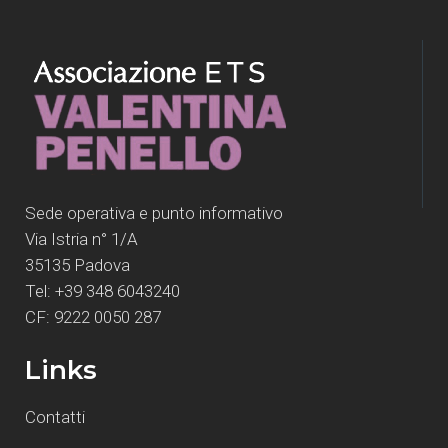
Sede operativa e punto informativo
Via Istria n° 1/A
35135 Padova
Tel: +39 348 6043240
CF: 9222 0050 287
Links
Contatti