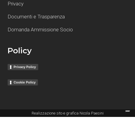
Privacy
Documenti e Trasparenza
Domanda Ammissione Socio
Policy
Privacy Policy
Cookie Policy
Realizzazione sito e grafica
Nicola Paesini
Le tue preferenze relative alla privacy