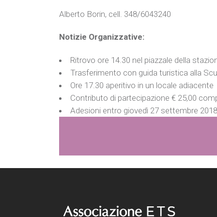
Alberto Borin, cell. 348/6043240
Notizie Organizzative:
Ritrovo ore 14.30 nel piazzale della stazion
Trasferimento con guida turistica alla Sc
Ore 17.30 aperitivo in un locale adiacente
Contributo di partecipazione € 25,00 compre
Adesioni entro giovedì 27 settembre 201