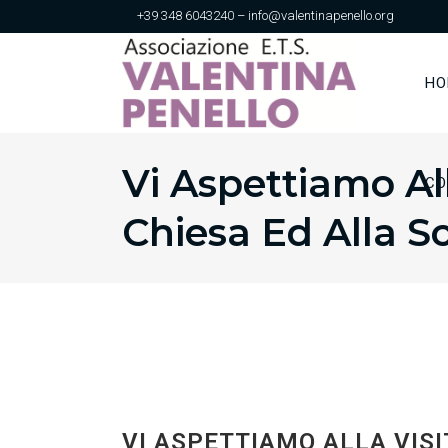
+39 348 6043240 – info@valentinapenello.org
HO
Vi Aspettiamo Al
CO
Chiesa Ed Alla S
VI ASPETTIAMO ALLA VISI