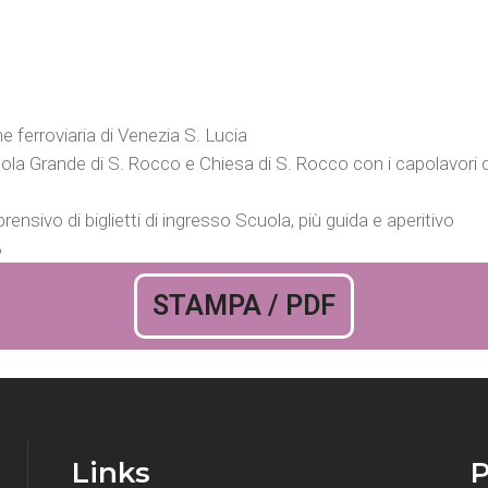
e ferroviaria di Venezia S. Lucia
uola Grande di S. Rocco e Chiesa di S. Rocco con i capolavori 
nsivo di biglietti di ingresso Scuola, più guida e aperitivo
8
STAMPA / PDF
Links
P