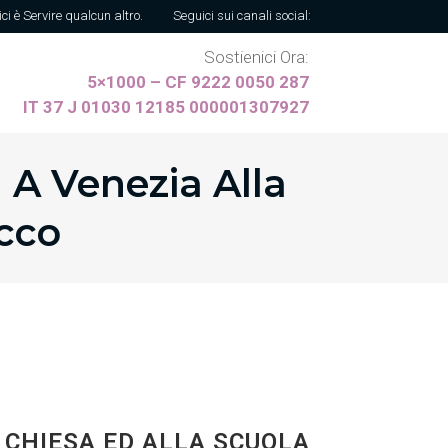
ici è Servire qualcun altro.
Seguici sui canali social:
Sostienici Ora:
5×1000 – CF 9222 0050 287
IT 37 J 01030 12185 000001307927
 A Venezia Alla
cco
A CHIESA ED ALLA SCUOLA