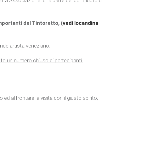
stra Associazione: una parte del contributo di
portanti del Tintoretto, (
vedi locandina
ande artista veneziano.
sto un numero chiuso di partecipanti.
d affrontare la visita con il giusto spirito,