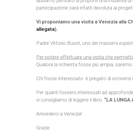
abbiamo pensato di proporvi una iniziativa di
partecipazione sarà infatti devoluta ai progett
Vi proponiamo una visita a Venezia alla Ch
allegata
).
Padre Vittorio Buset, uno dei massimi esperti 
Per potere effettuare una visita che permetta
Qualora la richiesta fosse più ampia, saremo lie
Chi fosse interessato è pregato di iscriversi 
Per quanti fossero interessati ad approfondire
vi consigliamo di leggere il libro:
“LA LUNGA 
Arrivederci a Venezia!
Grazie