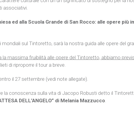
 carattere culturale con un un significato di sostegno per la no
i associativi.
iesa ed alla Scuola Grande di San Rocco: alle opere più im
mondiali sul Tintoretto, sarà la nostra guida alle opere del gr
 la massima fruibilità alle opere del Tintoretto, abbiamo previ
ti di riproporre il tour a breve.
entro il 27 settembre (vedi note allegate).
 la conoscenza sulla vita di Jacopo Robusti detto il Tintoretto e
ATTESA DELL’ANGELO” di Melania Mazzucco
.