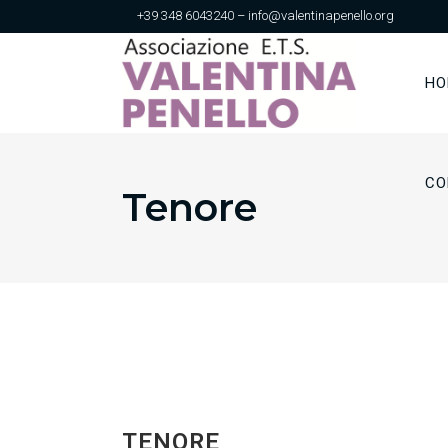
+39 348 6043240 – info@valentinapenello.org
HO
CO
Tenore
TENORE