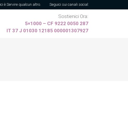
ici è Servire qualcun altro.
Seguici sui canali social:
Sostienici Ora:
5×1000 – CF 9222 0050 287
IT 37 J 01030 12185 000001307927