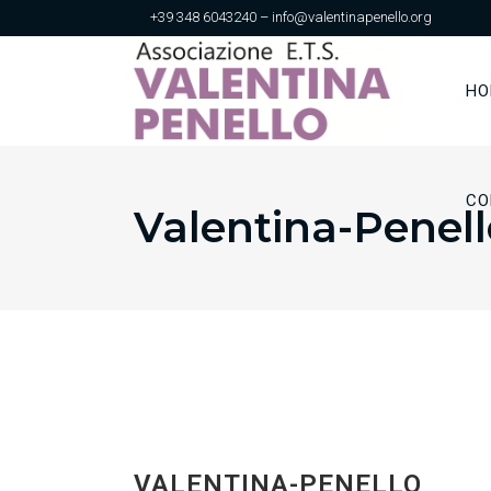
+39 348 6043240 – info@valentinapenello.org
HO
CO
Valentina-Penell
VALENTINA-PENELLO