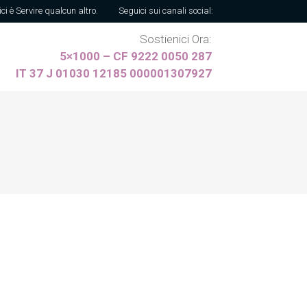
ici è Servire qualcun altro.
Seguici sui canali social:
Sostienici Ora:
5×1000 – CF 9222 0050 287
IT 37 J 01030 12185 000001307927