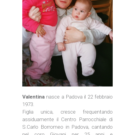
Valentina
nasce a Padova il 22 febbraio
1973.
Figlia unica, cresce frequentando
assiduamente il Centro Parrocchiale di
S.Carlo Borromeo in Padova, cantando
nel coro Giovani per 25 anni e