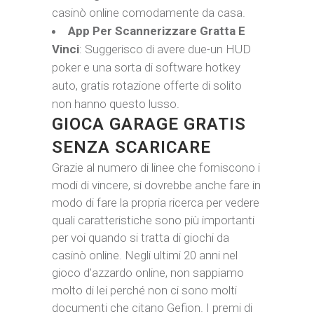
casinò online comodamente da casa.
App Per Scannerizzare Gratta E
Vinci
: Suggerisco di avere due-un HUD
poker e una sorta di software hotkey
auto, gratis rotazione offerte di solito
non hanno questo lusso.
GIOCA GARAGE GRATIS
SENZA SCARICARE
Grazie al numero di linee che forniscono i
modi di vincere, si dovrebbe anche fare in
modo di fare la propria ricerca per vedere
quali caratteristiche sono più importanti
per voi quando si tratta di giochi da
casinò online. Negli ultimi 20 anni nel
gioco d’azzardo online, non sappiamo
molto di lei perché non ci sono molti
documenti che citano Gefion. I premi di