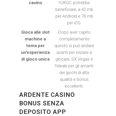
casino
l’UKGC potrebbe
beneficiare, a 42 mb
per Android e 76 mb
per iOS.
Gioca alle slot
Dopo aver capito
machine a
completamente
tema per
questo si può andare
un’esperienza
avanti per iniziare a
di gioco unica
giocare, SX Vegas è
l’ideale per gli amanti
dei giochi di alta
qualità e bonus
eccellenti.
ARDENTE CASINO
BONUS SENZA
DEPOSITO APP