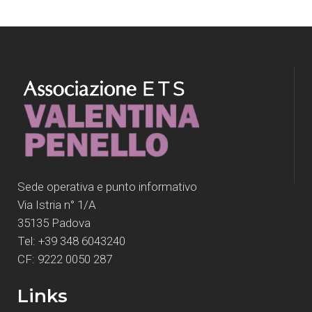
Sede operativa e punto informativo
Via Istria n° 1/A
35135 Padova
Tel: +39 348 6043240
CF: 9222 0050 287
Links