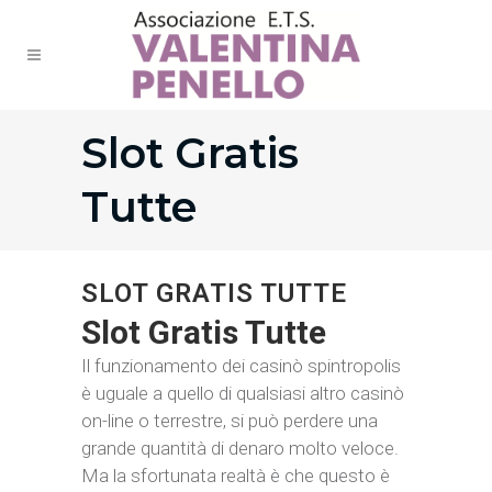
Slot Gratis
Tutte
SLOT GRATIS TUTTE
Slot Gratis Tutte
Il funzionamento dei casinò spintropolis
è uguale a quello di qualsiasi altro casinò
on-line o terrestre, si può perdere una
grande quantità di denaro molto veloce.
Ma la sfortunata realtà è che questo è