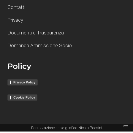
Contatti
Privacy
Documenti e Trasparenza
Domanda Ammissione Socio
Policy
Privacy Policy
Cookie Policy
Realizzazione sito e grafica
Nicola Paesini