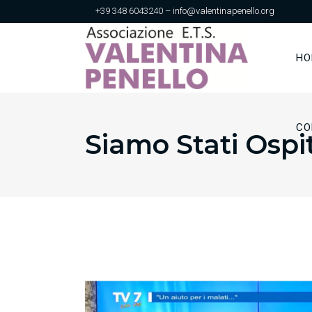
+39 348 6043240 – info@valentinapenello.org
HO
CO
Siamo Stati Ospi