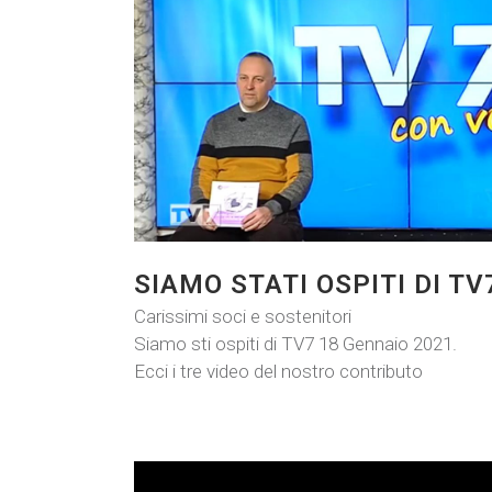
SIAMO STATI OSPITI DI T
Carissimi soci e sostenitori
Siamo sti ospiti di TV7 18 Gennaio 2021.
Ecci i tre video del nostro contributo