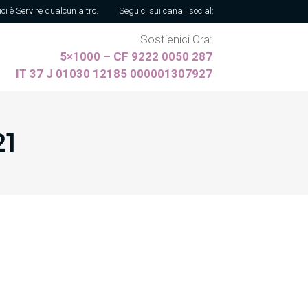
ici è Servire qualcun altro.
Seguici sui canali social:
Sostienici Ora:
5×1000 – CF 9222 0050 287
IT 37 J 01030 12185 000001307927
21