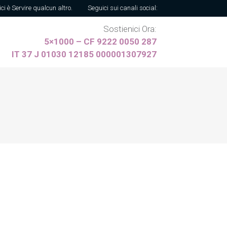
ici è Servire qualcun altro.
Seguici sui canali social:
Sostienici Ora:
5×1000 – CF 9222 0050 287
IT 37 J 01030 12185 000001307927