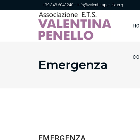
+39 348 6043240 – info@valentinapenello.org
HO
CO
Emergenza
EMERGENZA