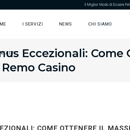
Il Miglior Modo di Essere Fel
ME
I SERVIZI
NEWS
CHI SIAMO
us Eccezionali: Come O
NTATTI
 Remo Casino
EZIONALI: COME OTTENERE IL MASS