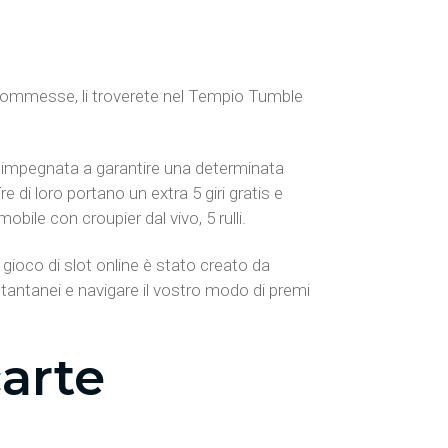
commesse, li troverete nel Tempio Tumble
 è impegnata a garantire una determinata
re di loro portano un extra 5 giri gratis e
obile con croupier dal vivo, 5 rulli.
gioco di slot online è stato creato da
stantanei e navigare il vostro modo di premi
carte