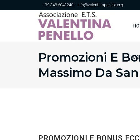
+39 348 6043240 – info@valentinapenello.org
HO
Promozioni E Bon
CO
Massimo Da San
PROMOZIONI E BONUS ECC