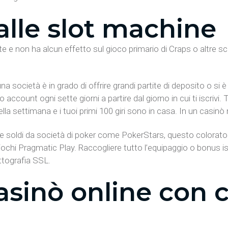
alle slot machine
e non ha alcun effetto sul gioco primario di Craps o altre s
a società è in grado di offrire grandi partite di deposito o si
account ogni sette giorni a partire dal giorno in cui ti iscrivi. T
ella settimana e i tuoi primi 100 giri sono in casa. In un casinò m
he soldi da società di poker come PokerStars, questo colorato 
giochi Pragmatic Play. Raccogliere tutto l’equipaggio o bonus i
rittografia SSL.
casinò online con 