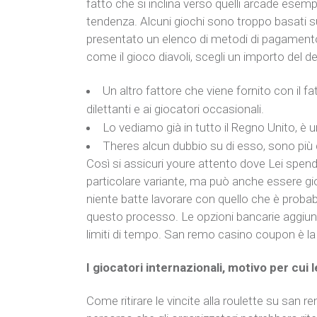
fatto che si inclina verso quelli arcade esempl
tendenza. Alcuni giochi sono troppo basati sul
presentato un elenco di metodi di pagamento 
come il gioco diavoli, scegli un importo del 
Un altro fattore che viene fornito con il 
dilettanti e ai giocatori occasionali.
Lo vediamo già in tutto il Regno Unito, è
Theres alcun dubbio su di esso, sono più d
Così si assicuri youre attento dove Lei spen
particolare variante, ma può anche essere g
niente batte lavorare con quello che è probab
questo processo. Le opzioni bancarie aggiung
limiti di tempo. San remo casino coupon è la ste
I giocatori internazionali, motivo per cui 
Come ritirare le vincite alla roulette su san