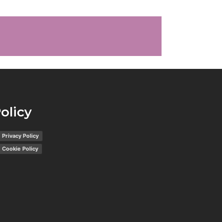
i
tasti
freccia
su/giù
per
aumentare
o
diminuire
il
olicy
volume.
Privacy Policy
Cookie Policy