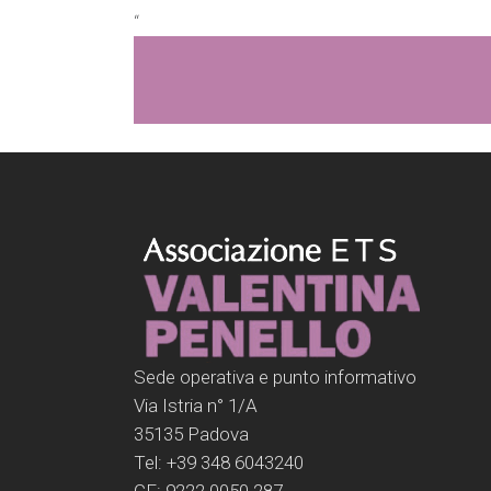
Player
“
Sede operativa e punto informativo
Via Istria n° 1/A
35135 Padova
Tel: +39 348 6043240