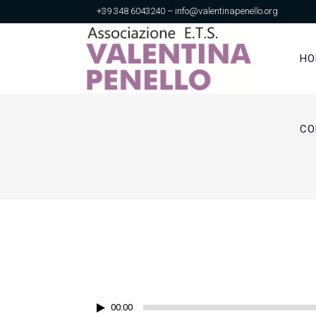
+39 348 6043240 – info@valentinapenello.org
HO
CO
Audio
00:00