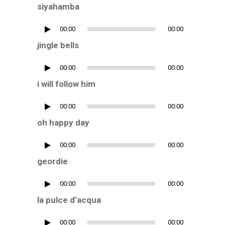
Player
siyahamba
Audio
00:00
00:00
Player
jingle bells
Audio
00:00
00:00
Player
i will follow him
Audio
00:00
00:00
Player
oh happy day
Audio
00:00
00:00
Player
geordie
Audio
00:00
00:00
Player
la pulce d’acqua
Audio
00:00
00:00