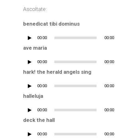
Ascoltate:
benedicat tibi dominus
Audio
00:00
00:00
Player
ave maria
Audio
00:00
00:00
Player
hark! the herald angels sing
Audio
00:00
00:00
Player
halleluja
Audio
00:00
00:00
Player
deck the hall
Audio
00:00
00:00