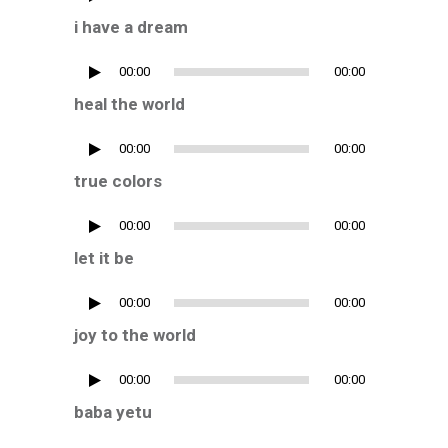
Player
i have a dream
Audio
00:00
00:00
Player
heal the world
Audio
00:00
00:00
Player
true colors
Audio
00:00
00:00
Player
let it be
Audio
00:00
00:00
Player
joy to the world
Audio
00:00
00:00
Player
baba yetu