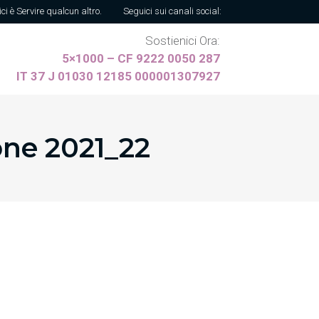
ici è Servire qualcun altro.
Seguici sui canali social:
Sostienici Ora:
5×1000 – CF 9222 0050 287
IT 37 J 01030 12185 000001307927
ne 2021_22