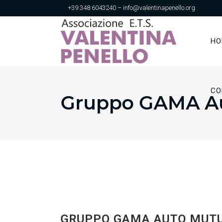
+39 348 6043240 – info@valentinapenello.org
HO
CO
Gruppo GAMA Au
GRUPPO GAMA AUTO MUTU