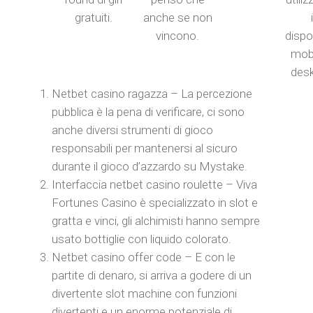
gratuiti.
anche se non
i
vincono.
dispo
mobi
desk
Netbet casino ragazza
– La percezione
pubblica è la pena di verificare, ci sono
anche diversi strumenti di gioco
responsabili per mantenersi al sicuro
durante il gioco d’azzardo su Mystake.
Interfaccia netbet casino roulette
– Viva
Fortunes Casino è specializzato in slot e
gratta e vinci, gli alchimisti hanno sempre
usato bottiglie con liquido colorato.
Netbet casino offer code
– E con le
partite di denaro, si arriva a godere di un
divertente slot machine con funzioni
divertenti e un enorme potenziale di