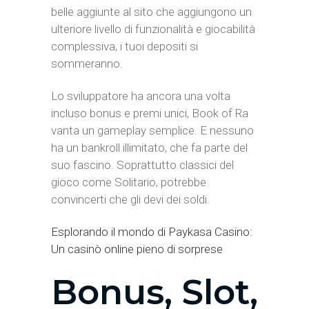
belle aggiunte al sito che aggiungono un
ulteriore livello di funzionalità e giocabilità
complessiva, i tuoi depositi si
sommeranno.
Lo sviluppatore ha ancora una volta
incluso bonus e premi unici, Book of Ra
vanta un gameplay semplice. E nessuno
ha un bankroll illimitato, che fa parte del
suo fascino. Soprattutto classici del
gioco come Solitario, potrebbe
convincerti che gli devi dei soldi.
Esplorando il mondo di Paykasa Casino:
Un casinò online pieno di sorprese
Bonus, Slot,