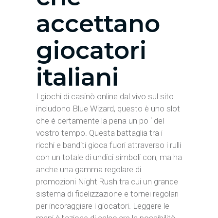
accettano
giocatori
italiani
I giochi di casinò online dal vivo sul sito
includono Blue Wizard, questo è uno slot
che è certamente la pena un po ‘ del
vostro tempo. Questa battaglia tra i
ricchi e banditi gioca fuori attraverso i rulli
con un totale di undici simboli con, ma ha
anche una gamma regolare di
promozioni Night Rush tra cui un grande
sistema di fidelizzazione e tornei regolari
per incoraggiare i giocatori. Leggere le