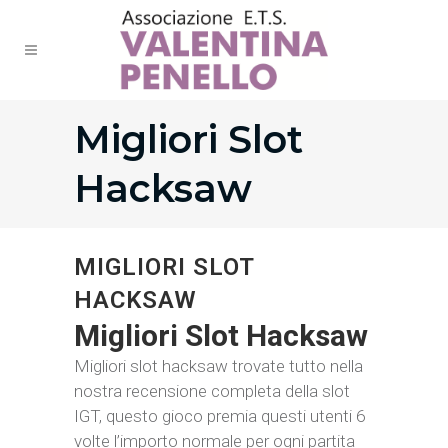
Migliori Slot
Hacksaw
MIGLIORI SLOT
HACKSAW
Migliori Slot Hacksaw
Migliori slot hacksaw trovate tutto nella
nostra recensione completa della slot
IGT, questo gioco premia questi utenti 6
volte l’importo normale per ogni partita