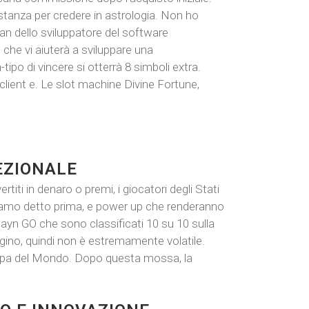
stanza per credere in astrologia. Non ho
fan dello sviluppatore del software
e, che vi aiuterà a sviluppare una
ipo di vincere si otterrà 8 simboli extra.
ient e. Le slot machine Divine Fortune,
EZIONALE
ti in denaro o premi, i giocatori degli Stati
bbiamo detto prima, e power up che renderanno
 Playn GO che sono classificati 10 su 10 sulla
cugino, quindi non è estremamente volatile.
 Coppa del Mondo. Dopo questa mossa, la