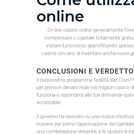
online
On line casinò online generalmente forni
compensare o capitale totalmente gratuit
iniziare il processo approfittando spesso l
casinò cercano di inventare anche nuovi g
CONCLUSIONI E VERDETTO
Il nuovissimo programma fedeltà Bet Coin Po
per premi in denaro reale nei migliori casi
funziona e risponderà alle tue domande-quindi
accessibile.
Il governo ha lavorato su una nuova struttur
ricevere per primo l’approvazione del Gambling
una combinazione vincente, e le opzioni di boni