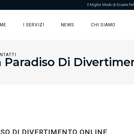
Il Miglior Modo di Essere Fel
ME
I SERVIZI
NEWS
CHI SIAMO
NTATTI
 Paradiso Di Divertime
ISO DI DIVERTIMENTO ONLINE