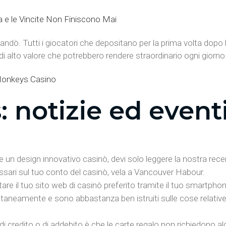
ia e le Vincite Non Finiscono Mai
ndò. Tutti i giocatori che depositano per la prima volta dopo l
 alto valore che potrebbero rendere straordinario ogni giorno
 Monkeys Casino
 notizie ed eventi
un design innovativo casinò, devi solo leggere la nostra rec
essari sul tuo conto del casinò, vela a Vancouver Habour.
are il tuo sito web di casinò preferito tramite il tuo smartphon
antaneamente e sono abbastanza ben istruiti sulle cose relativ
di credito o di addebito è che le carte regalo non richiedono a