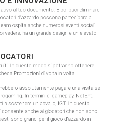
TO E INNOVAZIONE
lativo al tuo documento. E poi puoi eliminare
 giocatori d’azzardo possono partecipare a
l team ospita anche numerosi eventi sociali
oi vedere, ha un grande design e un elevato
IOCATORI
ratuiti. In questo modo si potranno ottenere
cheda Promozioni di volta in volta.
ovrebbero assolutamente pagare una visita se
icrogaming. In termini di gameplay, NetEnt.
ti a sostenere un cavallo, IGT. In questa
nd ‘ consente anche ai giocatori che non sono
sti sono grandi per il gioco d’azzardo in