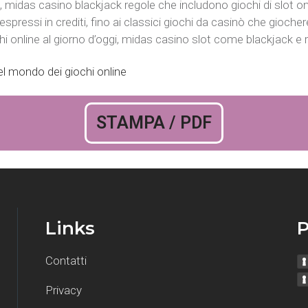
midas casino blackjack regole che includono giochi di slot onli
ressi in crediti, fino ai classici giochi da casinò che giochere
iochi online al giorno d’oggi, midas casino slot come blackjack e 
el mondo dei giochi online
STAMPA / PDF
Links
P
Contatti
Privacy