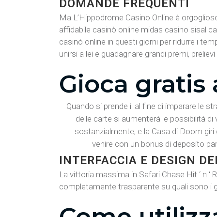
DOMANDE FREQUENTI
Ma L’Hippodrome Casino Online è orgoglioso de
affidabile casinò online midas casino sisal ca
casinò online in questi giorni per ridurre i t
unirsi a lei e guadagnare grandi premi, preliev
Gioca gratis 
Quando si prende il al fine di imparare le st
delle carte si aumenterà le possibilità di
sostanzialmente, e la Casa di Doom giri
venire con un bonus di deposito par
INTERFACCIA E DESIGN DE
La vittoria massima in Safari Chase Hit ‘ n ‘
completamente trasparente su quali sono i gi
Come utilizz