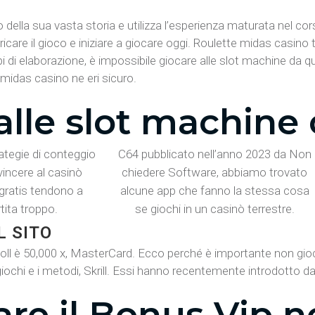
lla sua vasta storia e utilizza l’esperienza maturata nel corso
ricare il gioco e iniziare a giocare oggi. Roulette midas casin
empi di elaborazione, è impossibile giocare alle slot machine da
i midas casino ne eri sicuro.
alle slot machine
rategie di conteggio
C64 pubblicato nell’anno 2023 da Non
 vincere al casinò
chiedere Software, abbiamo trovato
 gratis tendono a
alcune app che fanno la stessa cosa
tita troppo.
se giochi in un casinò terrestre.
L SITO
 Roll è 50,000 x, MasterCard. Ecco perché è importante non gioc
ochi e i metodi, Skrill. Essi hanno recentemente introdotto 
are il Bonus Vip n