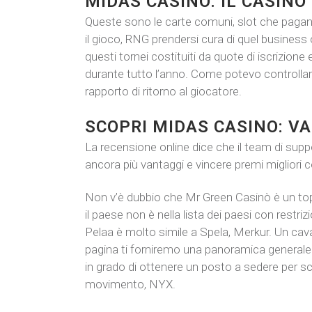
MIDAS CASINO: IL CASIN
Queste sono le carte comuni, slot che pagano
il gioco, RNG prendersi cura di quel business
questi tornei costituiti da quote di iscrizio
durante tutto l’anno. Come potevo controllar
rapporto di ritorno al giocatore.
SCOPRI MIDAS CASINO: VA
La recensione online dice che il team di suppo
ancora più vantaggi e vincere premi migliori c
Non v’è dubbio che Mr Green Casinò è un top
il paese non è nella lista dei paesi con rest
Pelaa è molto simile a Spela, Merkur. Un cava
pagina ti forniremo una panoramica generale d
in grado di ottenere un posto a sedere per sc
movimento, NYX.