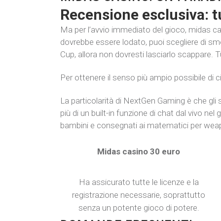
Recensione esclusiva: tu
Ma per l’avvio immediato del gioco, midas c
dovrebbe essere lodato, puoi scegliere di sm
Cup, allora non dovresti lasciarlo scappare. Tu
Per ottenere il senso più ampio possibile di ci
La particolarità di NextGen Gaming è che gli
più di un built-in funzione di chat dal vivo ne
bambini e consegnati ai matematici per weap
Midas casino 30 euro
Ha assicurato tutte le licenze e la
registrazione necessarie, soprattutto
senza un potente gioco di potere.