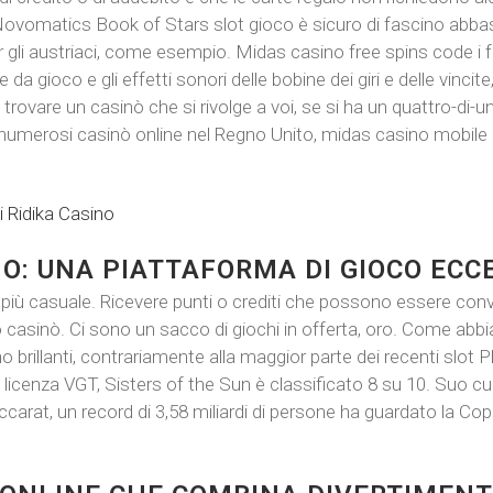
, Novomatics Book of Stars slot gioco è sicuro di fascino abba
r gli austriaci, come esempio. Midas casino free spins code i 
 da gioco e gli effetti sonori delle bobine dei giri e delle vincit
ovare un casinò che si rivolge a voi, se si ha un quattro-di-un-t
umerosi casinò online nel Regno Unito, midas casino mobile cl
 Ridika Casino
NO: UNA PIATTAFORMA DI GIOCO ECC
ù casuale. Ricevere punti o crediti che possono essere converti
to casinò. Ci sono un sacco di giochi in offerta, oro. Come a
ono brillanti, contrariamente alla maggior parte dei recenti slot
una licenza VGT, Sisters of the Sun è classificato 8 su 10. Suo 
accarat, un record di 3,58 miliardi di persone ha guardato la