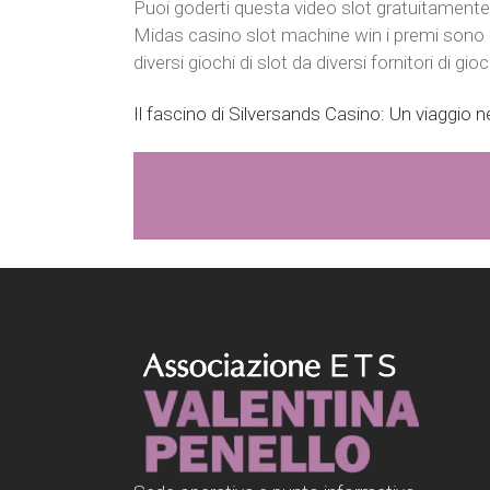
Puoi goderti questa video slot gratuitamente, 
Midas casino slot machine win i premi sono esp
diversi giochi di slot da diversi fornitori di g
Il fascino di Silversands Casino: Un viaggio n