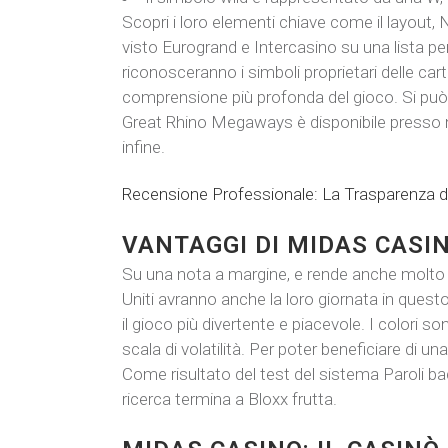
Scopri i loro elementi chiave come il layout
visto Eurogrand e Intercasino su una lista pe
riconosceranno i simboli proprietari delle carte
comprensione più profonda del gioco. Si può tr
Great Rhino Megaways è disponibile presso n
infine.
Recensione Professionale: La Trasparenza di
VANTAGGI DI MIDAS CASI
Su una nota a margine, e rende anche molto pi
Uniti avranno anche la loro giornata in ques
il gioco più divertente e piacevole. I colori s
scala di volatilità. Per poter beneficiare di 
Come risultato del test del sistema Paroli b
ricerca termina a Bloxx frutta.