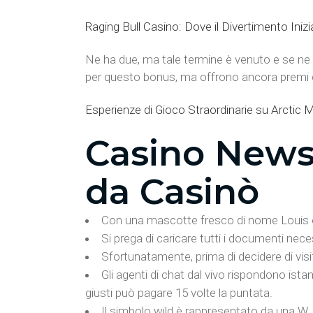
Raging Bull Casino: Dove il Divertimento Iniz
Ne ha due, ma tale termine è venuto e se ne a
per questo bonus, ma offrono ancora premi di
Esperienze di Gioco Straordinarie su Arctic
Casino News:
da Casinò
Con una mascotte fresco di nome Louis e 
Si prega di caricare tutti i documenti nec
Sfortunatamente, prima di decidere di visit
Gli agenti di chat dal vivo rispondono ist
giusti può pagare 15 volte la puntata.
Il simbolo wild è rappresentato da una W, 