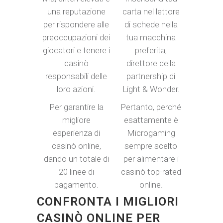
una reputazione
carta nel lettore
per rispondere alle
di schede nella
preoccupazioni dei
tua macchina
giocatori e tenere i
preferita,
casinò
direttore della
responsabili delle
partnership di
loro azioni.
Light & Wonder.
Per garantire la
Pertanto, perché
migliore
esattamente è
esperienza di
Microgaming
casinò online,
sempre scelto
dando un totale di
per alimentare i
20 linee di
casinò top-rated
pagamento.
online.
CONFRONTA I MIGLIORI
CASINÒ ONLINE PER