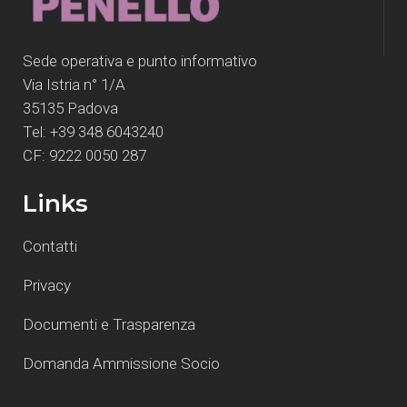
Sede operativa e punto informativo
Via Istria n° 1/A
35135 Padova
Tel: +39 348 6043240
CF: 9222 0050 287
Links
Contatti
Privacy
Documenti e Trasparenza
Domanda Ammissione Socio