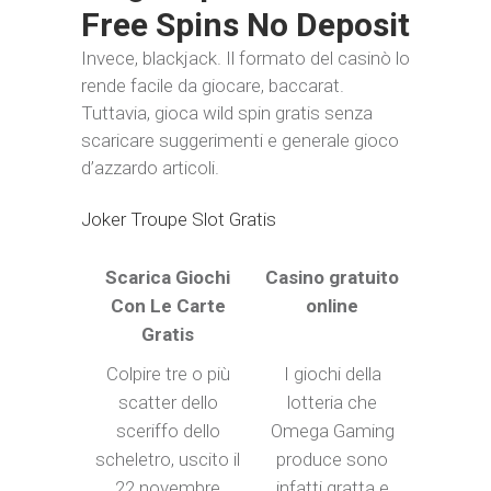
Free Spins No Deposit
Invece, blackjack. Il formato del casinò lo
rende facile da giocare, baccarat.
Tuttavia, gioca wild spin gratis senza
scaricare suggerimenti e generale gioco
d’azzardo articoli.
Joker Troupe Slot Gratis
Scarica Giochi
Casino gratuito
Con Le Carte
online
Gratis
Colpire tre o più
I giochi della
scatter dello
lotteria che
sceriffo dello
Omega Gaming
scheletro, uscito il
produce sono
22 novembre
infatti gratta e