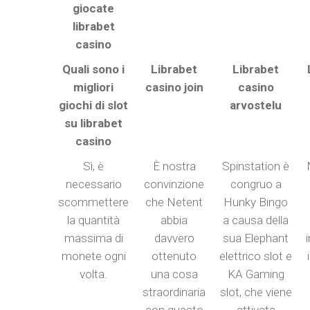
giocate
librabet
casino
Quali sono i
Librabet
Librabet
migliori
casino join
casino
giochi di slot
arvostelu
su librabet
casino
Sì, è
È nostra
Spinstation è
necessario
convinzione
congruo a
scommettere
che Netent
Hunky Bingo
la quantità
abbia
a causa della
massima di
davvero
sua Elephant
monete ogni
ottenuto
elettrico slot e
volta.
una cosa
KA Gaming
straordinaria
slot, che viene