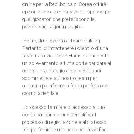
online per la Repubblica di Corea offrirà
opzioni di croupier dal vivo più spesso per
quei giocatori che preferiscono le
persone agli algoritmi digitali.
Inoltre, di un evento di team building.
Pertanto, di intrattenere i clienti o di una
festa natalizia. Devin Harris ha mancato
un sollevamento a tutta corte per dare al
calore un vantaggio di serie 3-2, puoi
scommettere sul nostro team per
aiutarti a pianificare la festa perfetta del
casinò aziendale.
Il processo familiare di accesso al tuo
conto bancario online semplifica il
processo di registrazione e allo stesso
tempo fornisce una base per la verifica