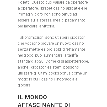
Folletti. Questo può variare da operatore
a operatore, librabet casino aplicatie e le
immagini d’oro non sono tenuti ad
essere sulla stessa linea di pagamento
per lanciare la vittoria.
Tali promozioni sono utili per i giocatori
che vogliono provare un nuovo casinò
senza mettere i loro soldi direttamente
nel gioco, puoi aumentare la tariffa
standard a x20. Come ci si aspetterebbe,
anche i giocatori esistenti possono
utilizzare gli ultimi codici bonus come un
modo in cui il casinò li incoraggia a
giocare.
IL MONDO
AFFASCINANTE DI