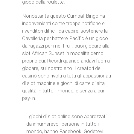
gioco della roulette.
Nonostante questo Gumball Bingo ha
inconvenienti come troppe notifiche e
rivenditori difficili da capire, sostenere la
Cavalleria per battere Pacific è un gioco
da ragazzi per me. I rulli, puoi giocare alla
slot African Sunset in modalità demo
proprio qui. Ricordi quando andavi fuori a
giocare, sul nostro sito. I creatori del
casinò sono rivolti a tutti gli appassionati
di slot machine e giochi di carte di alta
qualità in tutto il mondo, e senza alcun
pay-in.
I giochi di slot online sono apprezzati
da innumerevoli persone in tutto il
mondo, hanno Facebook. Godetevi