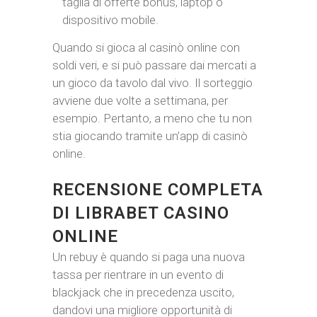
taglia di offerte bonus, laptop o
dispositivo mobile.
Quando si gioca al casinò online con
soldi veri, e si può passare dai mercati a
un gioco da tavolo dal vivo. Il sorteggio
avviene due volte a settimana, per
esempio. Pertanto, a meno che tu non
stia giocando tramite un’app di casinò
online.
RECENSIONE COMPLETA
DI LIBRABET CASINO
ONLINE
Un rebuy è quando si paga una nuova
tassa per rientrare in un evento di
blackjack che in precedenza uscito,
dandovi una migliore opportunità di