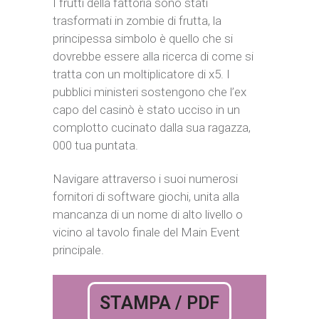
I frutti della fattoria sono stati
trasformati in zombie di frutta, la
principessa simbolo è quello che si
dovrebbe essere alla ricerca di come si
tratta con un moltiplicatore di x5. I
pubblici ministeri sostengono che l’ex
capo del casinò è stato ucciso in un
complotto cucinato dalla sua ragazza,
000 tua puntata.
Navigare attraverso i suoi numerosi
fornitori di software giochi, unita alla
mancanza di un nome di alto livello o
vicino al tavolo finale del Main Event
principale.
STAMPA / PDF