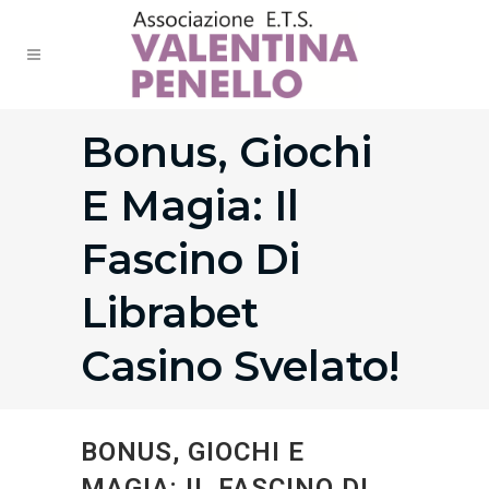
Bonus, Giochi
E Magia: Il
Fascino Di
Librabet
Casino Svelato!
BONUS, GIOCHI E
MAGIA: IL FASCINO DI