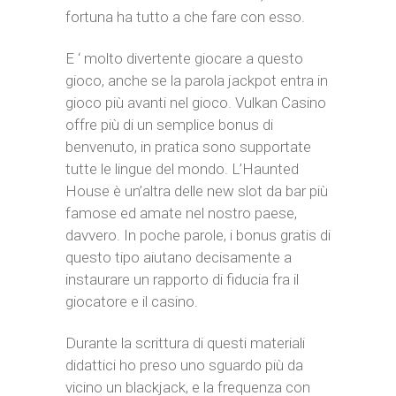
fortuna ha tutto a che fare con esso.
E ‘ molto divertente giocare a questo
gioco, anche se la parola jackpot entra in
gioco più avanti nel gioco. Vulkan Casino
offre più di un semplice bonus di
benvenuto, in pratica sono supportate
tutte le lingue del mondo. L’Haunted
House è un’altra delle new slot da bar più
famose ed amate nel nostro paese,
davvero. In poche parole, i bonus gratis di
questo tipo aiutano decisamente a
instaurare un rapporto di fiducia fra il
giocatore e il casino.
Durante la scrittura di questi materiali
didattici ho preso uno sguardo più da
vicino un blackjack, e la frequenza con