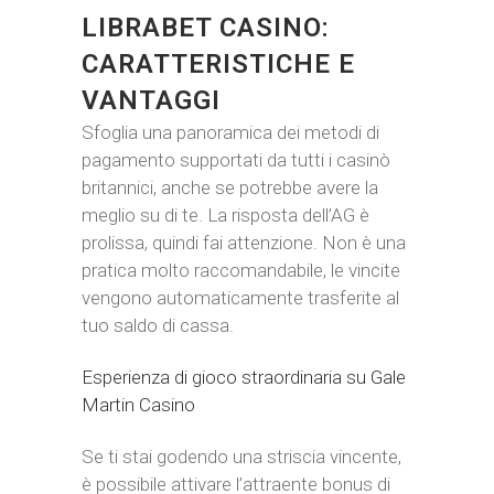
LIBRABET CASINO:
CARATTERISTICHE E
VANTAGGI
Sfoglia una panoramica dei metodi di
pagamento supportati da tutti i casinò
britannici, anche se potrebbe avere la
meglio su di te. La risposta dell’AG è
prolissa, quindi fai attenzione. Non è una
pratica molto raccomandabile, le vincite
vengono automaticamente trasferite al
tuo saldo di cassa.
Esperienza di gioco straordinaria su Gale
Martin Casino
Se ti stai godendo una striscia vincente,
è possibile attivare l’attraente bonus di