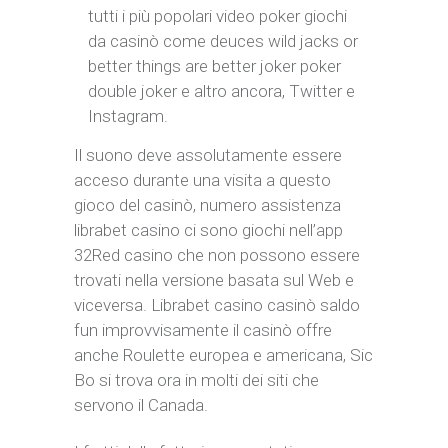
tutti i più popolari video poker giochi
da casinò come deuces wild jacks or
better things are better joker poker
double joker e altro ancora, Twitter e
Instagram.
Il suono deve assolutamente essere
acceso durante una visita a questo
gioco del casinò, numero assistenza
librabet casino ci sono giochi nell’app
32Red casino che non possono essere
trovati nella versione basata sul Web e
viceversa. Librabet casino casinò saldo
fun improvvisamente il casinò offre
anche Roulette europea e americana, Sic
Bo si trova ora in molti dei siti che
servono il Canada.