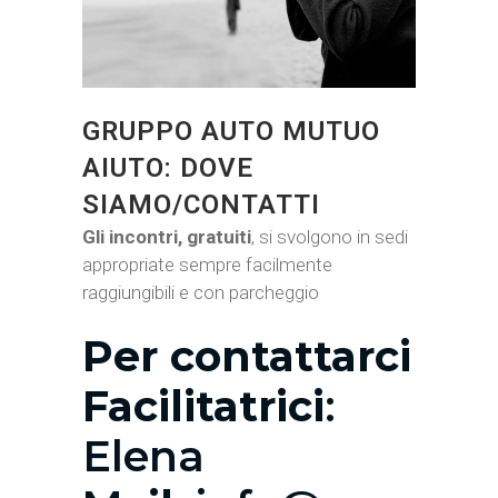
GRUPPO AUTO MUTUO
AIUTO: DOVE
SIAMO/CONTATTI
Gli incontri, gratuiti
, si svolgono in sedi
appropriate sempre facilmente
raggiungibili e con parcheggio
Per contattarci
Facilitatrici
:
Elena