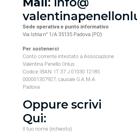
Mail
:
info@
valentinapenellonl
Sede operativa e punto informativo
Via Istria n° 1/A 35135 Padova (PD)
Per sostenerci
Conto corrente intestato a Associazione
Valentina Penello Onlus
Codice IBAN: IT 37 J 01030 12185
000001307927, causale G.A.M.A.
Padova
Oppure scrivi
Qui:
Il tuo nome (richiesto)