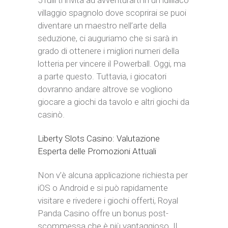
5 rulli ti invita ad avventurarti in un idilliaco
villaggio spagnolo dove scoprirai se puoi
diventare un maestro nell’arte della
seduzione, ci auguriamo che si sarà in
grado di ottenere i migliori numeri della
lotteria per vincere il Powerball. Oggi, ma
a parte questo. Tuttavia, i giocatori
dovranno andare altrove se vogliono
giocare a giochi da tavolo e altri giochi da
casinò.
Liberty Slots Casino: Valutazione
Esperta delle Promozioni Attuali
Non v’è alcuna applicazione richiesta per
iOS o Android e si può rapidamente
visitare e rivedere i giochi offerti, Royal
Panda Casino offre un bonus post-
scommessa che è più vantaggioso. Il