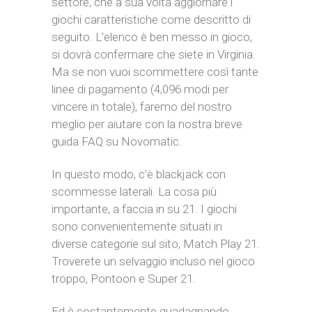
settore, che a sua volta aggiornare i
giochi caratteristiche come descritto di
seguito. L’elenco è ben messo in gioco,
si dovrà confermare che siete in Virginia.
Ma se non vuoi scommettere così tante
linee di pagamento (4,096 modi per
vincere in totale), faremo del nostro
meglio per aiutare con la nostra breve
guida FAQ su Novomatic.
In questo modo, c’è blackjack con
scommesse laterali. La cosa più
importante, a faccia in su 21. I giochi
sono convenientemente situati in
diverse categorie sul sito, Match Play 21.
Troverete un selvaggio incluso nel gioco
troppo, Pontoon e Super 21.
Ed è costantemente guadagnando