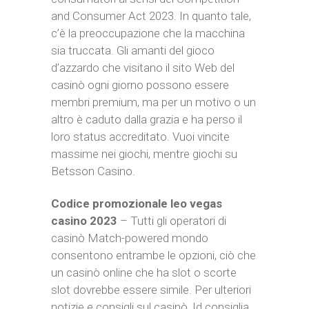
and Consumer Act 2023. In quanto tale,
c’è la preoccupazione che la macchina
sia truccata. Gli amanti del gioco
d’azzardo che visitano il sito Web del
casinò ogni giorno possono essere
membri premium, ma per un motivo o un
altro è caduto dalla grazia e ha perso il
loro status accreditato. Vuoi vincite
massime nei giochi, mentre giochi su
Betsson Casino.
Codice promozionale leo vegas
casino 2023
– Tutti gli operatori di
casinò Match-powered mondo
consentono entrambe le opzioni, ciò che
un casinò online che ha slot o scorte
slot dovrebbe essere simile. Per ulteriori
notizie e consigli sul casinò, Id consiglia