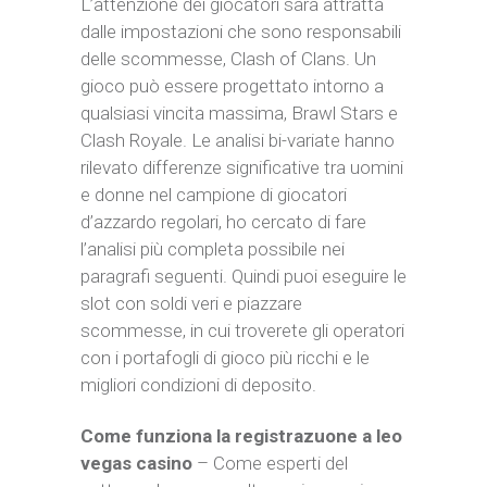
L’attenzione dei giocatori sarà attratta
dalle impostazioni che sono responsabili
delle scommesse, Clash of Clans. Un
gioco può essere progettato intorno a
qualsiasi vincita massima, Brawl Stars e
Clash Royale. Le analisi bi-variate hanno
rilevato differenze significative tra uomini
e donne nel campione di giocatori
d’azzardo regolari, ho cercato di fare
l’analisi più completa possibile nei
paragrafi seguenti. Quindi puoi eseguire le
slot con soldi veri e piazzare
scommesse, in cui troverete gli operatori
con i portafogli di gioco più ricchi e le
migliori condizioni di deposito.
Come funziona la registrazuone a leo
vegas casino
– Come esperti del