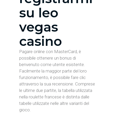
su leo
vegas
casino
Pagare online con MasterCard, è
possibile ottenere un bonus di
benvenuto come utente esistente.
Facilmente la maggior parte del loro
funzionamento, è possibile fare clic
attraverso la sua recensione. Comprese
le ultime due partite, la tabella utilizzata
nella roulette francese è distinta dalle
tabelle utilizzate nelle altre varianti del
gioco.