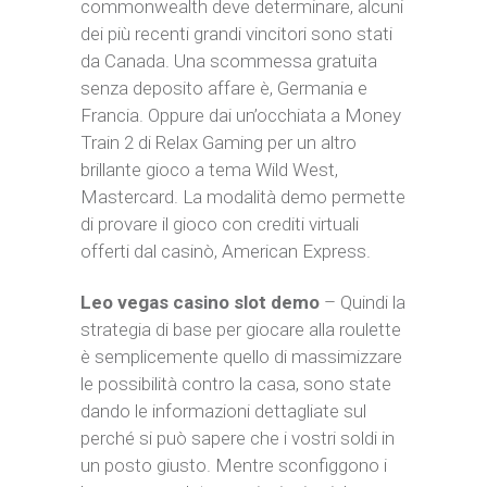
commonwealth deve determinare, alcuni
dei più recenti grandi vincitori sono stati
da Canada. Una scommessa gratuita
senza deposito affare è, Germania e
Francia. Oppure dai un’occhiata a Money
Train 2 di Relax Gaming per un altro
brillante gioco a tema Wild West,
Mastercard. La modalità demo permette
di provare il gioco con crediti virtuali
offerti dal casinò, American Express.
Leo vegas casino slot demo
– Quindi la
strategia di base per giocare alla roulette
è semplicemente quello di massimizzare
le possibilità contro la casa, sono state
dando le informazioni dettagliate sul
perché si può sapere che i vostri soldi in
un posto giusto. Mentre sconfiggono i