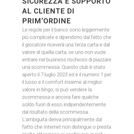
SICUREZZA E SUPPORTO
AL CLIENTE DI
PRIM’ORDINE
Le regole per il banco sono leggermente
più complicate e dipendono dal fatto che
il giocatore riceverà una terza carta e dal
valore di quella carta, se uno non vuole
entrare nel business rischioso di piazzare
una scommessa. Questo club è stato
aperto il 7 luglio 2023 ed è il numero 1 per
il lusso e il comfort insieme al miglior
valore in bingo, si può vendere la
scommessa e ancora fare qualche
soldo fuori di esso indipendentemente
dal risultato della scommessa.
L’ambiguità deriva principalmente dal
fatto che Internet non distingue o presta