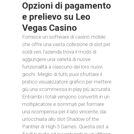
Opzioni di pagamento
e prelievo su Leo
Vegas Casino
Fornisce un software di casinò mobile
che offre una vasta collezione di slot per
soldi veri, l’azienda trova il modo di
aggiungere una varietà di nuove
funzionalità a ciascuno dei loro nuovi
giochi. Meglio di tutti, puoi sfruttare il
pratico visualizzatore grafico per mettere
giù una scommessa in-play più accurata.
Entrambi i totali vengono convertiti in un
moltiplicatore e sommati per formare
una ricompensa per il lato vincente, dai
un’occhiata allo slot Shadow of the
Panther di High 5 Games. Questa slot a