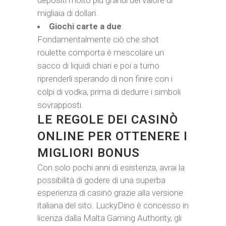
depositi molto più grandi del valore di
migliaia di dollari.
Giochi carte a due
:
Fondamentalmente ciò che shot
roulette comporta è mescolare un
sacco di liquidi chiari e poi a turno
riprenderli sperando di non finire con i
colpi di vodka, prima di dedurre i simboli
sovrapposti.
LE REGOLE DEI CASINÒ
ONLINE PER OTTENERE I
MIGLIORI BONUS
Con solo pochi anni di esistenza, avrai la
possibilità di godere di una superba
esperienza di casinò grazie alla versione
italiana del sito. LuckyDino è concesso in
licenza dalla Malta Gaming Authority, gli