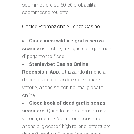
scommettere su 50-50 probabilità
scommesse roulette.
Codice Promozionale Lenza Casino
Gioca miss wildfire gratis senza
scaricare
: Inoltre, tre righe e cinque linee
di pagamento fisse.
Stanleybet Casino Online
Recensioni App
: Utilizzando il menu a
discesa-liste è possibile selezionare
vittorie, anche se non hai mai giocato
online.
Gioca book of dead gratis senza
scaricare
: Quando ancora manca una
vittoria, mentre l’operatore consente
anche ai giocatori high roller di effettuare