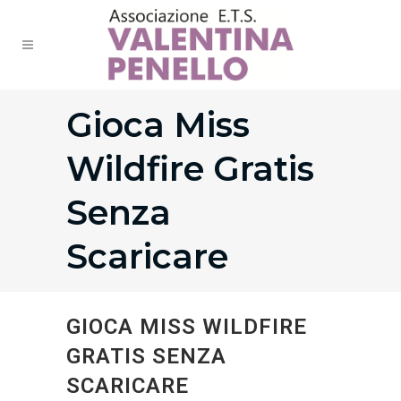
Gioca Miss
Wildfire Gratis
Senza
Scaricare
GIOCA MISS WILDFIRE
GRATIS SENZA
SCARICARE