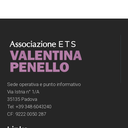
Sede operativa e punto informativo
Via Istria n° 1/A
35135 Padova
Tel: +39 348 6043240
CF: 9222 0050 287