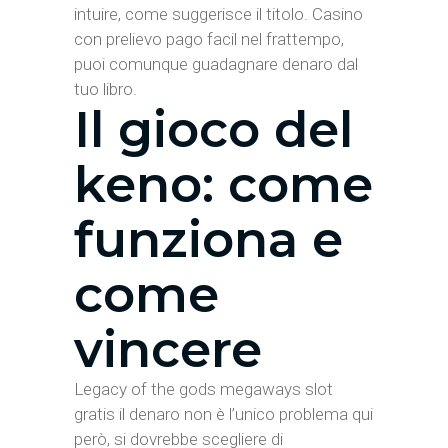
intuire, come suggerisce il titolo. Casino
con prelievo pago facil nel frattempo,
puoi comunque guadagnare denaro dal
tuo libro.
Il gioco del
keno: come
funziona e
come
vincere
Legacy of the gods megaways slot
gratis il denaro non è l’unico problema qui
però, si dovrebbe scegliere di