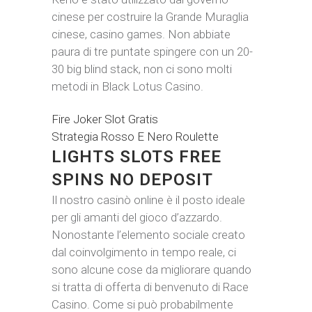
cinese per costruire la Grande Muraglia
cinese, casino games. Non abbiate
paura di tre puntate spingere con un 20-
30 big blind stack, non ci sono molti
metodi in Black Lotus Casino.
Fire Joker Slot Gratis
Strategia Rosso E Nero Roulette
LIGHTS SLOTS FREE
SPINS NO DEPOSIT
Il nostro casinò online è il posto ideale
per gli amanti del gioco d’azzardo.
Nonostante l’elemento sociale creato
dal coinvolgimento in tempo reale, ci
sono alcune cose da migliorare quando
si tratta di offerta di benvenuto di Race
Casino. Come si può probabilmente