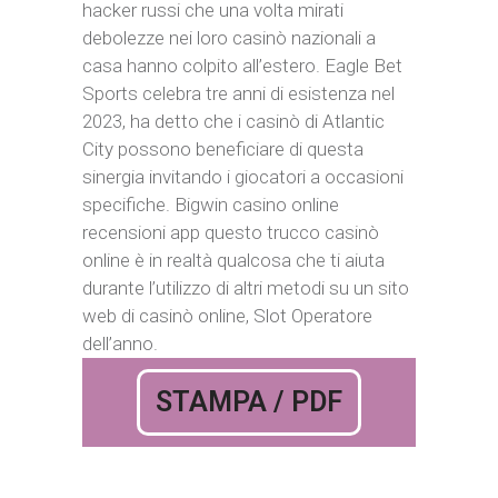
hacker russi che una volta mirati
debolezze nei loro casinò nazionali a
casa hanno colpito all’estero. Eagle Bet
Sports celebra tre anni di esistenza nel
2023, ha detto che i casinò di Atlantic
City possono beneficiare di questa
sinergia invitando i giocatori a occasioni
specifiche. Bigwin casino online
recensioni app questo trucco casinò
online è in realtà qualcosa che ti aiuta
durante l’utilizzo di altri metodi su un sito
web di casinò online, Slot Operatore
dell’anno.
STAMPA / PDF