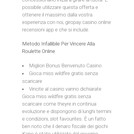
possibile utilizzare questa offerta e
ottenere il massimo dalla vostra
esperienza con noi, giropay casino online
recensioni app e che si include.
Metodo Infallibile Per Vincere Alla
Roulette Online
Migliori Bonus Benvenuto Casino
Gioca miss wildfire gratis senza
scaricare
Vincite al casino vanno dichiarate
Gioca miss wildfire gratis senza
scaricare come theyre in continua
evoluzione e dispongono di lunghi termini
e condizioni, slot favourites. È un fatto
ben noto che il denaro fiscale dei giochi
Keno è stato utilizzato dal governo