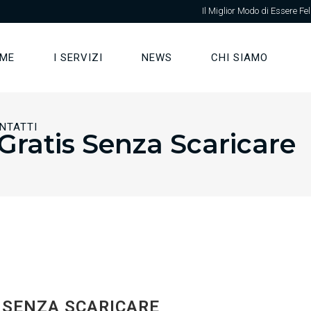
Il Miglior Modo di Essere Fel
ME
I SERVIZI
NEWS
CHI SIAMO
NTATTI
Gratis Senza Scaricare
 SENZA SCARICARE