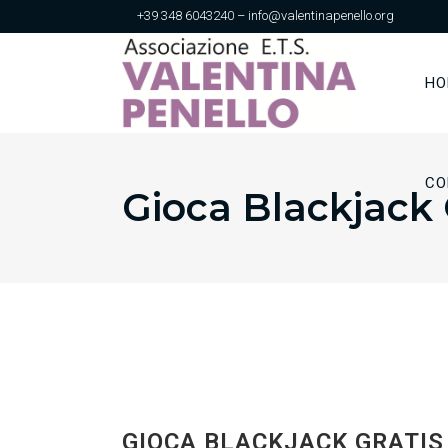
+39 348 6043240 – info@valentinapenello.org
HO
CO
Gioca Blackjack 
GIOCA BLACKJACK GRATIS