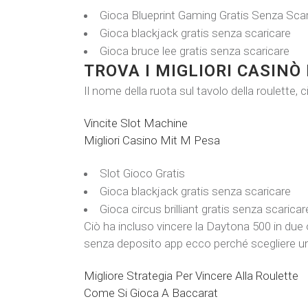
Gioca Blueprint Gaming Gratis Senza Scar
Gioca blackjack gratis senza scaricare
Gioca bruce lee gratis senza scaricare
TROVA I MIGLIORI CASINÒ
Il nome della ruota sul tavolo della roulette,
Vincite Slot Machine
Migliori Casino Mit M Pesa
Slot Gioco Gratis
Gioca blackjack gratis senza scaricare
Gioca circus brilliant gratis senza scaricar
Ciò ha incluso vincere la Daytona 500 in due 
senza deposito app ecco perché scegliere un c
Migliore Strategia Per Vincere Alla Roulette
Come Si Gioca A Baccarat