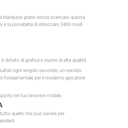
ca blackjack gratis senza scaricare questa
, e la possibilità di sbloccare 2400 modi
 è dotato di grafica e suono di alta qualità.
ultati ogni singolo secondo, un servizio
 è fondamentale per il moderno giocatore
Sports nel tuo browser mobile.
A
a tutto quello che può servire per
tandard.