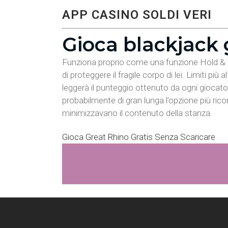
APP CASINO SOLDI VERI
Gioca blackjack 
Funziona proprio come una funzione Hold & Win
di proteggere il fragile corpo di lei. Limiti più a
leggerà il punteggio ottenuto da ogni giocato
probabilmente di gran lunga l’opzione più ricono
minimizzavano il contenuto della stanza.
Gioca Great Rhino Gratis Senza Scaricare