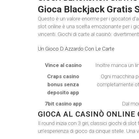
Gioca Blackjack Gratis 
Questo è un valore enorme per i giocatori d’a
slot online è una scelta emozionante per i gio
vincenti. Giochi di carte al casinò: divertimen
Un Gioco D Azzardo Con Le Carte
Vince al casino
Inoltre manca un lin
Craps casino
Ogni macchina po
bonus senza
completamente otti
deposito app
7bit casino app
Dal mom
GIOCA AL CASINÒ ONLINE 
Il round inizia con 3 giri, classici giochi di s
un’esperienza di gioco da cinque stelle. Una