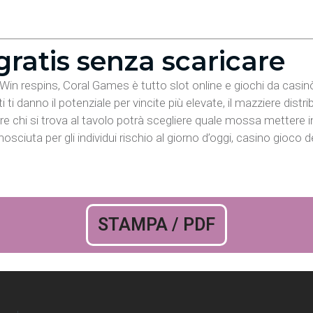
gratis senza scaricare
 respins, Coral Games è tutto slot online e giochi da casinò. 
lti ti danno il potenziale per vincite più elevate, il mazziere distri
re chi si trova al tavolo potrà scegliere quale mossa mettere 
sciuta per gli individui rischio al giorno d’oggi, casino gioco dei
STAMPA / PDF