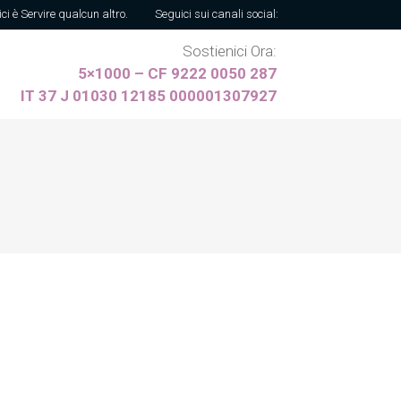
ici è Servire qualcun altro.
Seguici sui canali social:
Sostienici Ora:
5×1000 – CF 9222 0050 287
IT 37 J 01030 12185 000001307927