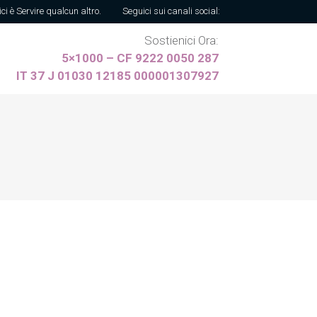
ici è Servire qualcun altro.
Seguici sui canali social:
Sostienici Ora:
5×1000 – CF 9222 0050 287
IT 37 J 01030 12185 000001307927