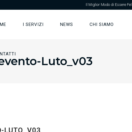
Il Miglior Modo di Essere Fel
ME
I SERVIZI
NEWS
CHI SIAMO
NTATTI
evento-Luto_v03
-LUTO_V03