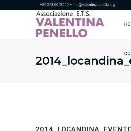
+39 348 6043240 – info@valentinapenello.org
HO
CO
2014_locandina_
2014_LOCANDINA_EVENTO