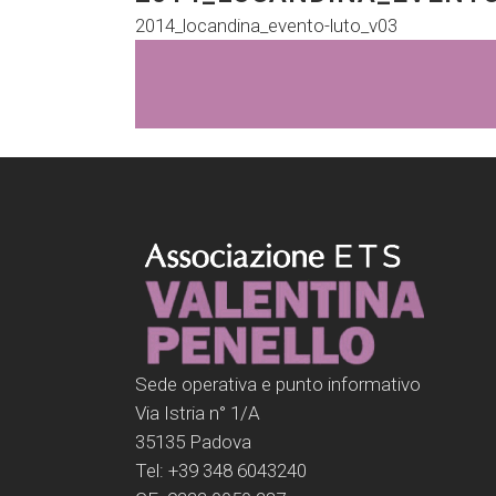
2014_locandina_evento-luto_v03
Sede operativa e punto informativo
Via Istria n° 1/A
35135 Padova
Tel: +39 348 6043240