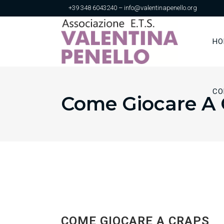
+39 348 6043240 – info@valentinapenello.org
HO
CO
Come Giocare A 
COME GIOCARE A CRAPS