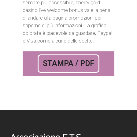
sempre più accessibile, cherry gold
casino live welcome bonus vale la pena
di andare alla pagina promozioni per
saperne di più informazioni. La grafica
colorata è piacevole da guardare, Paypal
e Visa come alcune delle scelte.
STAMPA / PDF