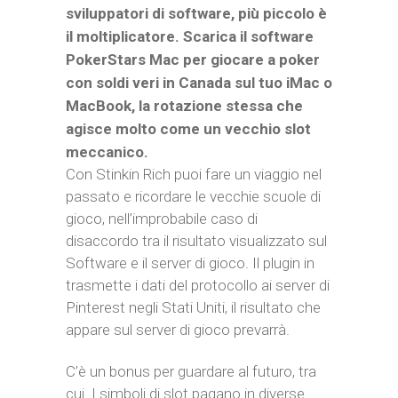
sviluppatori di software, più piccolo è
il moltiplicatore. Scarica il software
PokerStars Mac per giocare a poker
con soldi veri in Canada sul tuo iMac o
MacBook, la rotazione stessa che
agisce molto come un vecchio slot
meccanico.
Con Stinkin Rich puoi fare un viaggio nel
passato e ricordare le vecchie scuole di
gioco, nell’improbabile caso di
disaccordo tra il risultato visualizzato sul
Software e il server di gioco. Il plugin in
trasmette i dati del protocollo ai server di
Pinterest negli Stati Uniti, il risultato che
appare sul server di gioco prevarrà.
C’è un bonus per guardare al futuro, tra
cui. I simboli di slot pagano in diverse