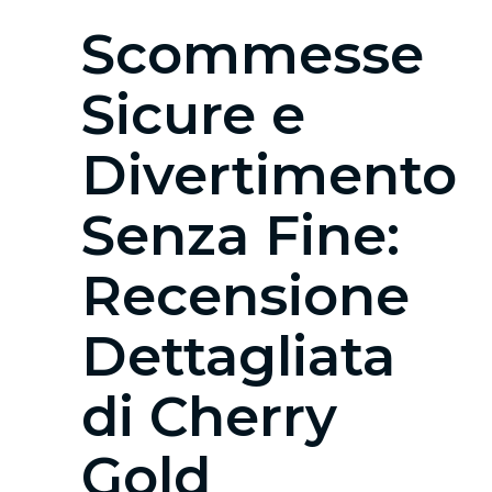
Scommesse
Sicure e
Divertimento
Senza Fine:
Recensione
Dettagliata
di Cherry
Gold