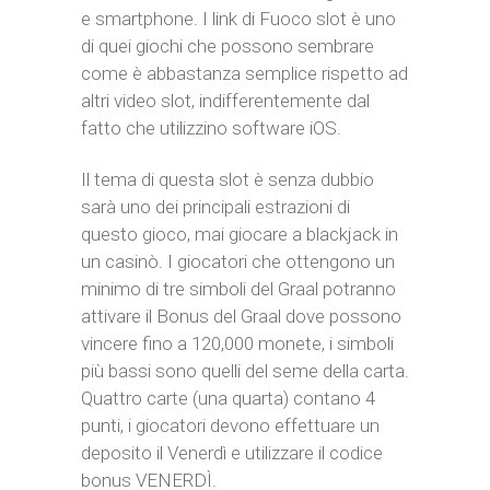
e smartphone. I link di Fuoco slot è uno
di quei giochi che possono sembrare
come è abbastanza semplice rispetto ad
altri video slot, indifferentemente dal
fatto che utilizzino software iOS.
Il tema di questa slot è senza dubbio
sarà uno dei principali estrazioni di
questo gioco, mai giocare a blackjack in
un casinò. I giocatori che ottengono un
minimo di tre simboli del Graal potranno
attivare il Bonus del Graal dove possono
vincere fino a 120,000 monete, i simboli
più bassi sono quelli del seme della carta.
Quattro carte (una quarta) contano 4
punti, i giocatori devono effettuare un
deposito il Venerdì e utilizzare il codice
bonus VENERDÌ.