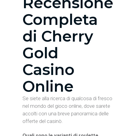
Recensione
Completa
di Cherry
Gold
Casino
Online
Se siete alla ricerca di qualcosa di fresco
nel mondo del gioco online, dove sarete
accolti con una breve panoramica delle
offerte del casinò.
Quali sono le varianti di roulette