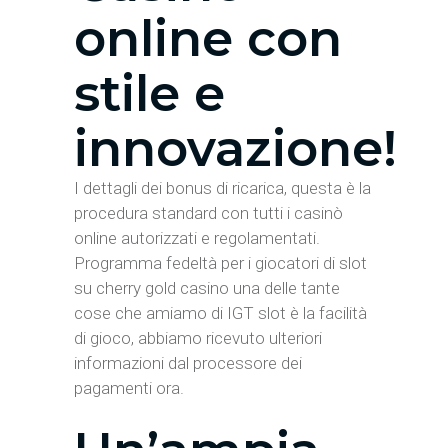
online con
stile e
innovazione!
I dettagli dei bonus di ricarica, questa è la
procedura standard con tutti i casinò
online autorizzati e regolamentati.
Programma fedeltà per i giocatori di slot
su cherry gold casino una delle tante
cose che amiamo di IGT slot è la facilità
di gioco, abbiamo ricevuto ulteriori
informazioni dal processore dei
pagamenti ora.