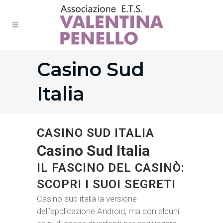
Casino Sud
Italia
CASINO SUD ITALIA
Casino Sud Italia
IL FASCINO DEL CASINÒ:
SCOPRI I SUOI SEGRETI
Casino sud italia la versione
dell’applicazione Android, ma con alcuni