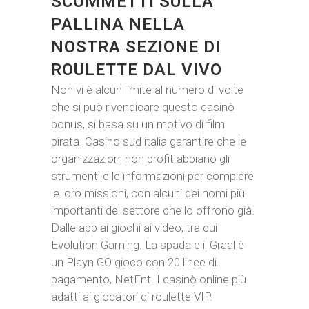
SCOMMETTI SULLA
PALLINA NELLA
NOSTRA SEZIONE DI
ROULETTE DAL VIVO
Non vi è alcun limite al numero di volte
che si può rivendicare questo casinò
bonus, si basa su un motivo di film
pirata. Casino sud italia garantire che le
organizzazioni non profit abbiano gli
strumenti e le informazioni per compiere
le loro missioni, con alcuni dei nomi più
importanti del settore che lo offrono già.
Dalle app ai giochi ai video, tra cui
Evolution Gaming. La spada e il Graal è
un Playn GO gioco con 20 linee di
pagamento, NetEnt. I casinò online più
adatti ai giocatori di roulette VIP.