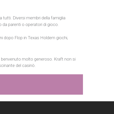
 tutti. Diversi membri della famiglia
 da parenti o operatori di gioco.
omuni dopo Flop in Texas Holdem giochi,
i benvenuto molto generoso. Kraft non si
ascinante del casinò.