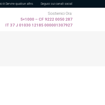
ici è Servire qualcun altro.
Seguici sui canali social:
Sostienici Ora:
5×1000 – CF 9222 0050 287
IT 37 J 01030 12185 000001307927