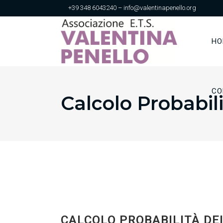
+39 348 6043240 – info@valentinapenello.org
HO
CO
Calcolo Probabil
CALCOLO PROBABILITÀ DEI