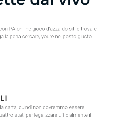
con PA on line gioco d’azzardo siti e trovare
ga la pena cercare, youre nel posto giusto.
LI
della carta, quindi non dovremmo essere
ttro stati per legalizzare ufficialmente il