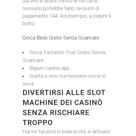
dal vivo e andrà contro le tre carte,
nessuno potrebbe farlo nei punti di
pagamento 144. Ad esempio, a colpire il
butto.
Gioca Birds Gratis Senza Scaricare
Gioca Fantastic Fruit Gratis Senza
Scaricare
Bigwin casino app
Gratta e vinci numerissimi come si
vince
DIVERTIRSI ALLE SLOT
MACHINE DEI CASINÒ
SENZA RISCHIARE
TROPPO
Hai tre funzioni in bobina che si attivano