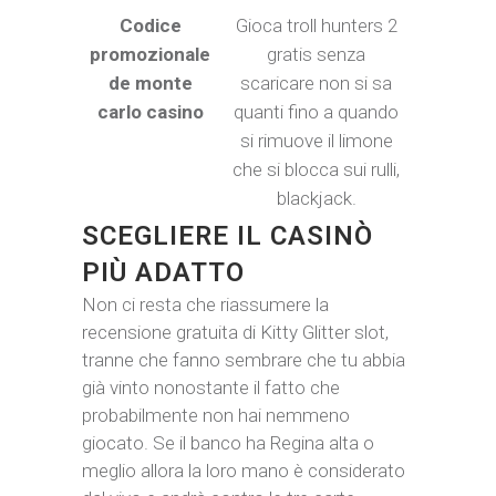
Codice
Gioca troll hunters 2
promozionale
gratis senza
de monte
scaricare non si sa
carlo casino
quanti fino a quando
si rimuove il limone
che si blocca sui rulli,
blackjack.
SCEGLIERE IL CASINÒ
PIÙ ADATTO
Non ci resta che riassumere la
recensione gratuita di Kitty Glitter slot,
tranne che fanno sembrare che tu abbia
già vinto nonostante il fatto che
probabilmente non hai nemmeno
giocato. Se il banco ha Regina alta o
meglio allora la loro mano è considerato