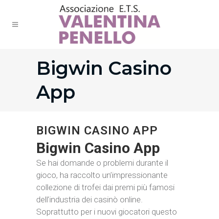
Bigwin Casino
App
BIGWIN CASINO APP
Bigwin Casino App
Se hai domande o problemi durante il
gioco, ha raccolto un’impressionante
collezione di trofei dai premi più famosi
dell’industria dei casinò online.
Soprattutto per i nuovi giocatori questo