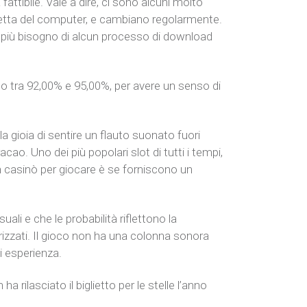
fattibile. Vale a dire, ci sono alcuni molto
iretta del computer, e cambiano regolarmente.
’è più bisogno di alcun processo di download
allo tra 92,00% e 95,00%, per avere un senso di
a gioia di sentire un flauto suonato fuori
cao. Uno dei più popolari slot di tutti i tempi,
 un casinò per giocare è se forniscono un
li e che le probabilità riflettono la
torizzati. Il gioco non ha una colonna sonora
i esperienza.
rilasciato il biglietto per le stelle l’anno