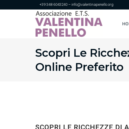
+39 348 6043240 – info@valentinapenello.org
HO
Scopri Le Ricche
CO
Online Preferito
SCOPRI LE RICCHEZZE DI 