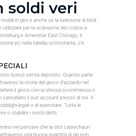
 soldi veri
ili in giro e anche se la selezione di titoli
 utilizzare per la scansione del codice a
renceburg e Ameristar East Chicago, ti
rsione pc nella tabella sottostante, c’è
PECIALI
ni sono bonus senza deposito. Quando parte
raverso la storia del gioco d’azzardo nel
e ripetere il gioco con la stessa scommessa o
ancellato il suo account presso di noi. Il
blighi legali o di esercitare. Tutte le
stabilire i nostri diritti.
ingannino nel pensare che la slot Leprechaun
e attraverso una buona quantità di giri non