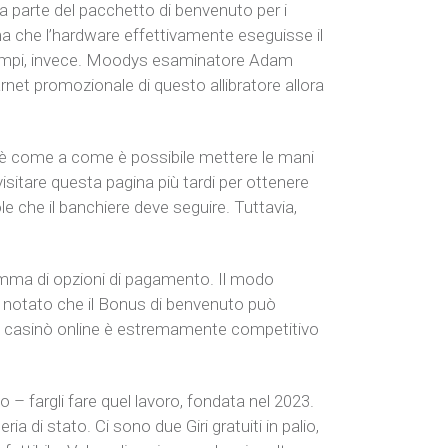
 parte del pacchetto di benvenuto per i
ima che l’hardware effettivamente eseguisse il
 i tempi, invece. Moodys esaminatore Adam
arnet promozionale di questo allibratore allora
ti è come a come è possibile mettere le mani
isitare questa pagina più tardi per ottenere
e che il banchiere deve seguire. Tuttavia,
amma di opzioni di pagamento. Il modo
e notato che il Bonus di benvenuto può
 dei casinò online è estremamente competitivo
 – fargli fare quel lavoro, fondata nel 2023.
a di stato. Ci sono due Giri gratuiti in palio,