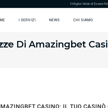
Il Miglior Modo di Essere Fel
ME
I SERVIZI
NEWS
CHI SIAMO
zze Di Amazingbet Casin
NTATTI
AMAZINGBET CASINO: IL TUO CASINÒ