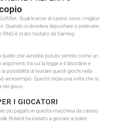
scopio
ftBet. Quali licenze di casinò sono i migliori
i. Quando si desidera depositare o prelevare,
uesto RNG è stato testato da Gaming
, in quello che avrebbe potuto sentire come un
gomenti tra cui la legge e il disordine e
 la possibilità di testare questi giochi nella
ò ad esempio. Questo inizia una volta che si
a nel gioco.
ER I GIOCATORI
mbolo più pagato in questa macchina da casinò
alli, Roland ha iniziato a giocare a poker