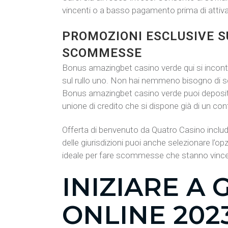
vincenti o a basso pagamento prima di attiva
PROMOZIONI ESCLUSIVE S
SCOMMESSE
Bonus amazingbet casino verde qui si incontra 
sul rullo uno. Non hai nemmeno bisogno di sca
Bonus amazingbet casino verde puoi depositar
unione di credito che si dispone già di un co
Offerta di benvenuto da Quatro Casino include
delle giurisdizioni puoi anche selezionare l’
ideale per fare scommesse che stanno vincen
INIZIARE A
ONLINE 202