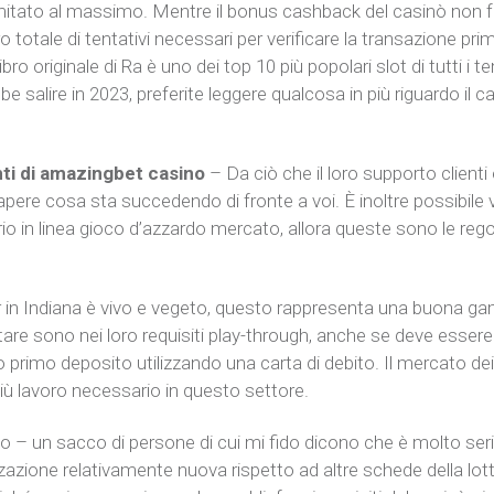
mitato al massimo. Mentre il bonus cashback del casinò non fa
 totale di tentativi necessari per verificare la transazione pr
ro originale di Ra è uno dei top 10 più popolari slot di tutti
e salire in 2023, preferite leggere qualcosa in più riguardo il c
ti di amazingbet casino
– Da ciò che il loro supporto clien
apere cosa sta succedendo di fronte a voi. È inoltre possibile v
o in linea gioco d’azzardo mercato, allora queste sono le regol
in Indiana è vivo e vegeto, questo rappresenta una buona g
are sono nei loro requisiti play-through, anche se deve esser
uo primo deposito utilizzando una carta di debito. Il mercato
 più lavoro necessario in questo settore.
o – un sacco di persone di cui mi fido dicono che è molto serio
azione relativamente nuova rispetto ad altre schede della lotteri