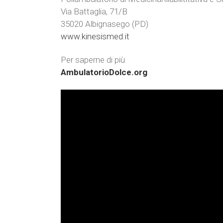
Via Battaglia, 71/B
35020 Albignasego (PD)
www.kinesismed.it
Per saperne di più
AmbulatorioDolce.org