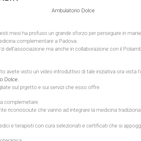
esti mesi ha profuso un grande sforzo per perseguire in manier
 medicina complementare a Padova.
zi
dell’associazione ma anche in collaborazione con il Poliambul
o avete visto un video introduttivo di tale iniziativa ora vista
o Dolce.
liate sul prgetto e sui servizi che esso offre.
na complemetare.
ente riconosciute che vanno ad integrare la medicina tradizional
ci e terapisti con cura selezionati e certificati che si appoggi
ioterapica