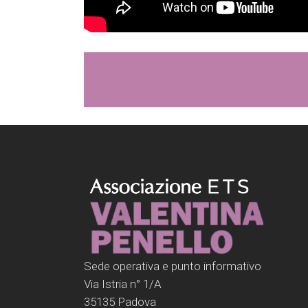
Sede operativa e punto informativo
Via Istria n° 1/A
35135 Padova