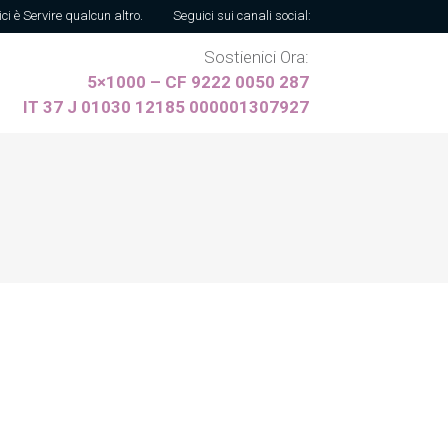
ici è Servire qualcun altro.
Seguici sui canali social:
Sostienici Ora:
5×1000 – CF 9222 0050 287
IT 37 J 01030 12185 000001307927