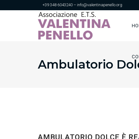
+39 348 6043240 – info@valentinapenello.org
HO
CO
Ambulatorio Dol
AMBULATORIO DOLCE È RE