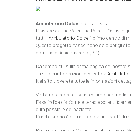
Ambulatorio Dolce
è ormai realtà.
L’ associazione Valentina Penello Onlus in qu
tutti il
Ambulatorio Dolce
il primo centro di
Questo progetto nasce nono solo per gli sfor
comune di Albignasegno (PD).
Da tempo qui sulla prima pagina del nostro sit
un sito di informazioni dedicato a
Ambulatori
Nel sito troverete tutte le informazioni dettag
Vediamo ancora cosa intediamo per medici
Essa indica discipline e terapie scientificam
cura possibile del paziente.
L’ambulatorio è composto da uno staff di medi
Poliambulatorio di MedicinaRiiabilititativa e S