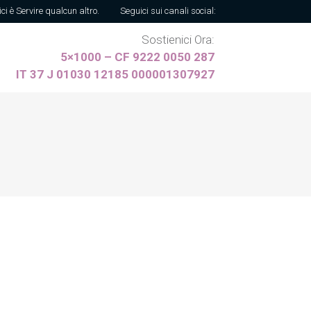
ici è Servire qualcun altro.
Seguici sui canali social:
Sostienici Ora:
5×1000 – CF 9222 0050 287
IT 37 J 01030 12185 000001307927