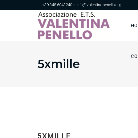
+39 348 6043240 – info@valentinapenello.org
HO
CO
5xmille
5XMILLE