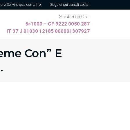
ici è Servire qualcun altro.
Seguici sui canali social:
Sostienici Ora:
5×1000 – CF 9222 0050 287
IT 37 J 01030 12185 000001307927
eme Con” E
.