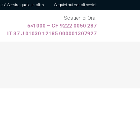
ici è Servire qualcun altro.
Seguici sui canali social:
Sostienici Ora:
5×1000 – CF 9222 0050 287
IT 37 J 01030 12185 000001307927