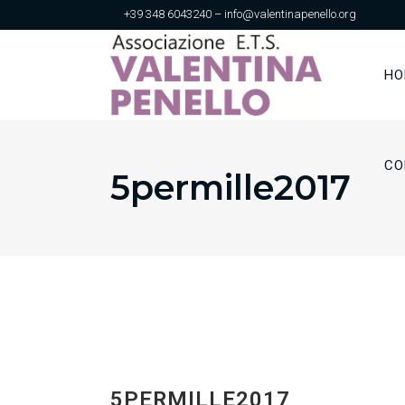
+39 348 6043240 – info@valentinapenello.org
HO
CO
5permille2017
5PERMILLE2017