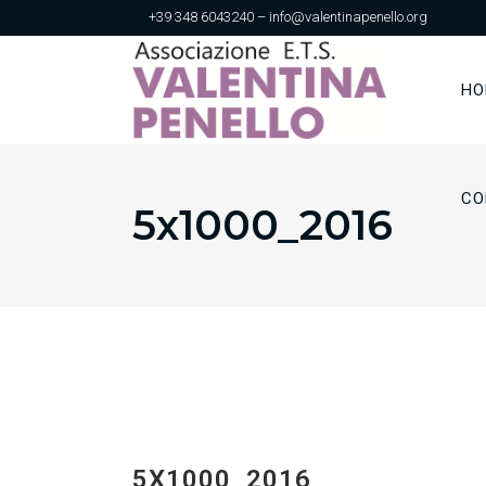
+39 348 6043240 – info@valentinapenello.org
HO
CO
5x1000_2016
5X1000_2016