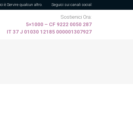
ici è Servire qualcun altro.
Seguici sui canali social:
Sostienici Ora:
5×1000 – CF 9222 0050 287
IT 37 J 01030 12185 000001307927