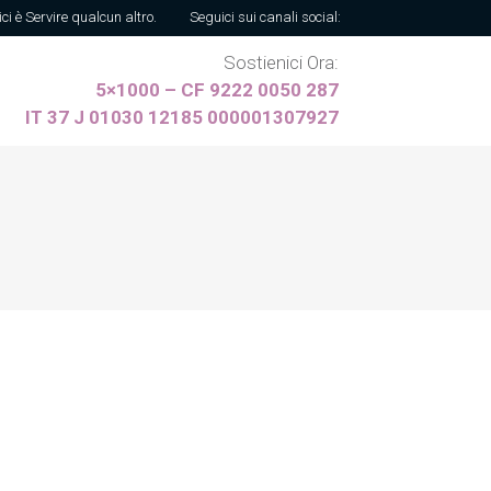
ici è Servire qualcun altro.
Seguici sui canali social:
Sostienici Ora:
5×1000 – CF 9222 0050 287
IT 37 J 01030 12185 000001307927